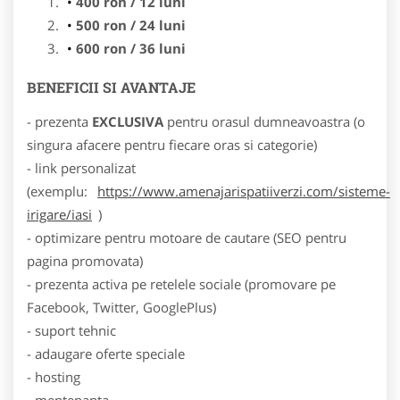
400 ron / 12 luni
500 ron / 24 luni
600 ron / 36 luni
BENEFICII SI AVANTAJE
- prezenta
EXCLUSIVA
pentru orasul dumneavoastra (o
singura afacere pentru fiecare oras si categorie)
- link personalizat
(exemplu:
https://www.amenajarispatiiverzi.com/sisteme-
irigare/iasi
)
- optimizare pentru motoare de cautare (SEO pentru
pagina promovata)
- prezenta activa pe retelele sociale (promovare pe
Facebook, Twitter, GooglePlus)
- suport tehnic
- adaugare oferte speciale
- hosting
- mentenanta