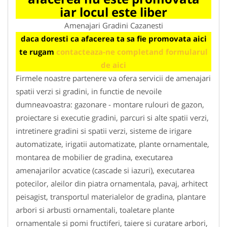
iar locul este liber
Amenajari Gradini Cazanesti
daca doresti ca afacerea ta sa fie promovata aici
te rugam
contacteaza-ne completand formularul
de aici
Firmele noastre partenere va ofera servicii de amenajari
spatii verzi si gradini, in functie de nevoile
dumneavoastra: gazonare - montare rulouri de gazon,
proiectare si executie gradini, parcuri si alte spatii verzi,
intretinere gradini si spatii verzi, sisteme de irigare
automatizate, irigatii automatizate, plante ornamentale,
montarea de mobilier de gradina, executarea
amenajarilor acvatice (cascade si iazuri), executarea
potecilor, aleilor din piatra ornamentala, pavaj, arhitect
peisagist, transportul materialelor de gradina, plantare
arbori si arbusti ornamentali, toaletare plante
ornamentale si pomi fructiferi, taiere si curatare arbori,