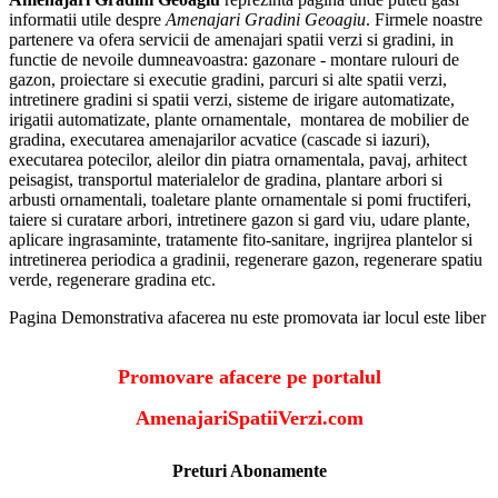
informatii utile despre
Amenajari Gradini Geoagiu
. Firmele noastre
partenere va ofera servicii de amenajari spatii verzi si gradini, in
functie de nevoile dumneavoastra: gazonare - montare rulouri de
gazon, proiectare si executie gradini, parcuri si alte spatii verzi,
intretinere gradini si spatii verzi, sisteme de irigare automatizate,
irigatii automatizate, plante ornamentale, montarea de mobilier de
gradina, executarea amenajarilor acvatice (cascade si iazuri),
executarea potecilor, aleilor din piatra ornamentala, pavaj, arhitect
peisagist, transportul materialelor de gradina, plantare arbori si
arbusti ornamentali, toaletare plante ornamentale si pomi fructiferi,
taiere si curatare arbori, intretinere gazon si gard viu, udare plante,
aplicare ingrasaminte, tratamente fito-sanitare, ingrijrea plantelor si
intretinerea periodica a gradinii, regenerare gazon, regenerare spatiu
verde, regenerare gradina etc.
Pagina Demonstrativa afacerea nu este promovata iar locul este liber
Promovare afacere pe portalul
AmenajariSpatiiVerzi.com
Preturi Abonamente