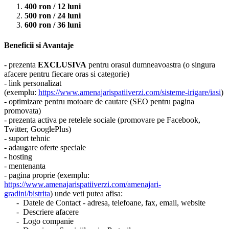
400 ron / 12 luni
500 ron / 24 luni
600 ron / 36 luni
Beneficii si Avantaje
- prezenta
EXCLUSIVA
pentru orasul dumneavoastra (o singura
afacere pentru fiecare oras si categorie)
- link personalizat
(exemplu:
https://www.amenajarispatiiverzi.com/sisteme-irigare/iasi
)
- optimizare pentru motoare de cautare (SEO pentru pagina
promovata)
- prezenta activa pe retelele sociale (promovare pe Facebook,
Twitter, GooglePlus)
- suport tehnic
- adaugare oferte speciale
- hosting
- mentenanta
- pagina proprie (exemplu:
https://www.amenajarispatiiverzi.com/amenajari-
gradini/bistrita
) unde veti putea afisa:
- Datele de Contact - adresa, telefoane, fax, email, website
- Descriere afacere
- Logo companie