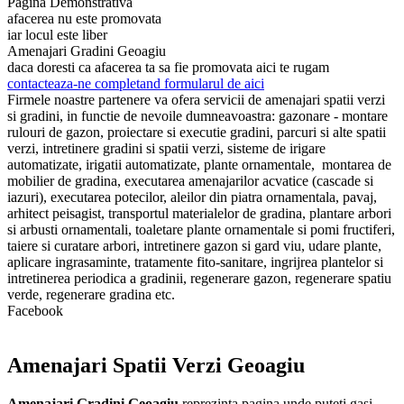
Pagina Demonstrativa
afacerea nu este promovata
iar locul este liber
Amenajari Gradini Geoagiu
daca doresti ca afacerea ta sa fie promovata aici te rugam
contacteaza-ne completand formularul de aici
Firmele noastre partenere va ofera servicii de amenajari spatii verzi
si gradini, in functie de nevoile dumneavoastra: gazonare - montare
rulouri de gazon, proiectare si executie gradini, parcuri si alte spatii
verzi, intretinere gradini si spatii verzi, sisteme de irigare
automatizate, irigatii automatizate, plante ornamentale, montarea de
mobilier de gradina, executarea amenajarilor acvatice (cascade si
iazuri), executarea potecilor, aleilor din piatra ornamentala, pavaj,
arhitect peisagist, transportul materialelor de gradina, plantare arbori
si arbusti ornamentali, toaletare plante ornamentale si pomi fructiferi,
taiere si curatare arbori, intretinere gazon si gard viu, udare plante,
aplicare ingrasaminte, tratamente fito-sanitare, ingrijrea plantelor si
intretinerea periodica a gradinii, regenerare gazon, regenerare spatiu
verde, regenerare gradina etc.
Facebook
Amenajari Spatii Verzi Geoagiu
Amenajari Gradini Geoagiu
reprezinta pagina unde puteti gasi