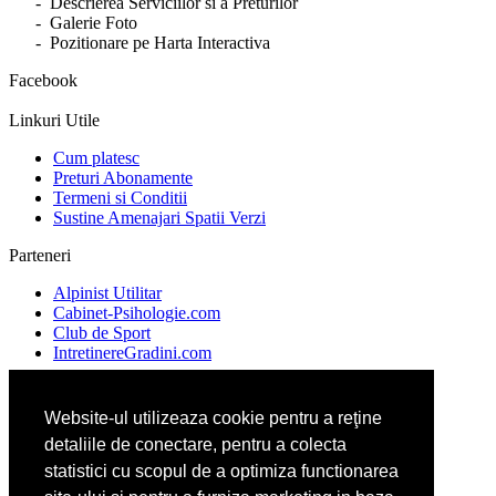
- Descrierea Serviciilor si a Preturilor
- Galerie Foto
- Pozitionare pe Harta Interactiva
Facebook
Linkuri Utile
Cum platesc
Preturi Abonamente
Termeni si Conditii
Sustine Amenajari Spatii Verzi
Parteneri
Alpinist Utilitar
Cabinet-Psihologie.com
Club de Sport
IntretinereGradini.com
Website-ul utilizeaza cookie pentru a reţine
Ambalaje Romania
detaliile de conectare, pentru a colecta
Apicultorul.com
Cabinet-Individual.ro
statistici cu scopul de a optimiza functionarea
CentruInchirieri.ro