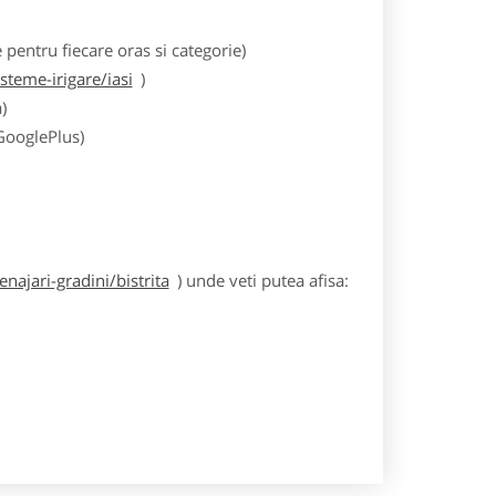
entru fiecare oras si categorie)
teme-irigare/iasi
)
)
 GooglePlus)
ajari-gradini/bistrita
) unde veti putea afisa: