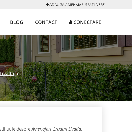
ADAUGA AMENAJARI SPATII VERZI
BLOG
CONTACT
CONECTARE
Livada
/
tii utile despre
Amenajari Gradini Livada
.