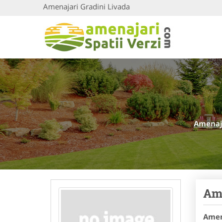
Amenajari Gradini Livada
Amenaja
Ame
Amen