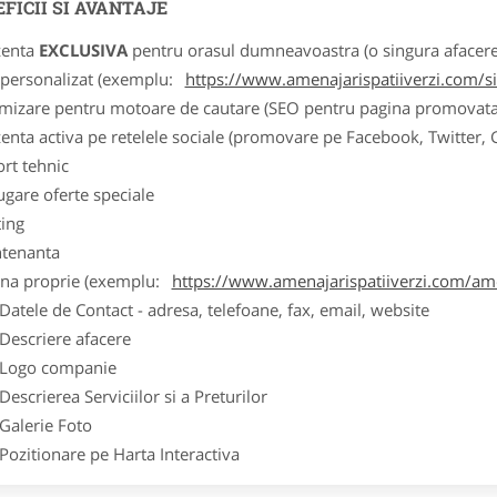
FICII SI AVANTAJE
zenta
EXCLUSIVA
pentru orasul dumneavoastra (o singura afacere p
k personalizat (exemplu:
https://www.amenajarispatiiverzi.com/sis
imizare pentru motoare de cautare (SEO pentru pagina promovata
zenta activa pe retelele sociale (promovare pe Facebook, Twitter,
ort tehnic
ugare oferte speciale
ting
tenanta
ina proprie (exemplu:
https://www.amenajarispatiiverzi.com/amen
ele de Contact - adresa, telefoane, fax, email, website
scriere afacere
go companie
crierea Serviciilor si a Preturilor
lerie Foto
itionare pe Harta Interactiva