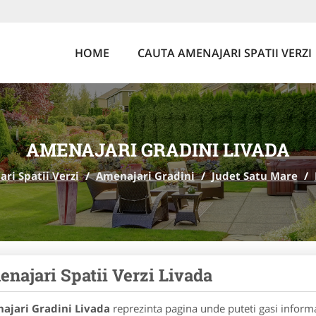
HOME
CAUTA AMENAJARI SPATII VERZI
AMENAJARI GRADINI LIVADA
ri Spatii Verzi
/
Amenajari Gradini
/
Judet Satu Mare
/
najari Spatii Verzi Livada
ajari Gradini Livada
reprezinta pagina unde puteti gasi informa