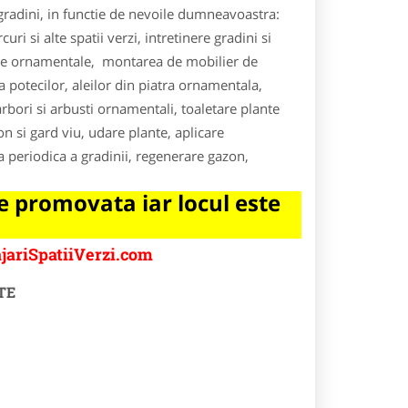
 gradini, in functie de nevoile dumneavoastra:
i si alte spatii verzi, intretinere gradini si
lante ornamentale, montarea de mobilier de
a potecilor, aleilor din piatra ornamentala,
arbori si arbusti ornamentali, toaletare plante
on si gard viu, udare plante, aplicare
ea periodica a gradinii, regenerare gazon,
 promovata iar locul este
jariSpatiiVerzi.com
TE