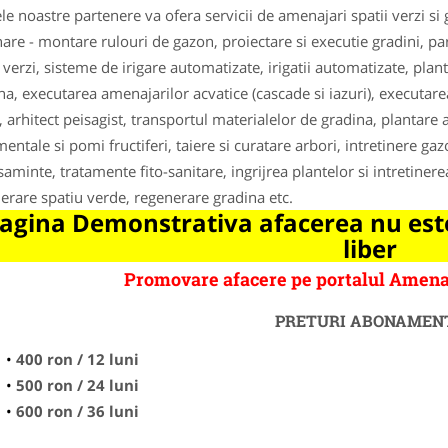
le noastre partenere va ofera servicii de amenajari spatii verzi si
are - montare rulouri de gazon, proiectare si executie gradini, parcur
i verzi, sisteme de irigare automatizate, irigatii automatizate, p
na, executarea amenajarilor acvatice (cascade si iazuri), executare
, arhitect peisagist, transportul materialelor de gradina, plantare 
entale si pomi fructiferi, taiere si curatare arbori, intretinere gaz
saminte, tratamente fito-sanitare, ingrijrea plantelor si intretiner
erare spatiu verde, regenerare gradina etc.
agina Demonstrativa afacerea nu este
liber
Promovare afacere pe portalul Amena
PRETURI ABONAMEN
400 ron / 12 luni
500 ron / 24 luni
600 ron / 36 luni