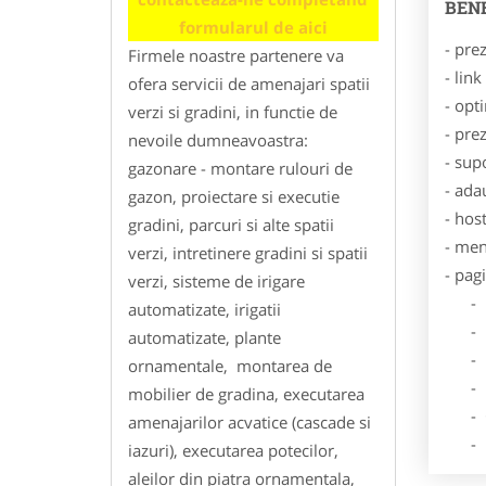
BENE
formularul de aici
- pre
Firmele noastre partenere va
- lin
ofera servicii de amenajari spatii
- opt
verzi si gradini, in functie de
- pre
nevoile dumneavoastra:
- sup
gazonare - montare rulouri de
- ada
gazon, proiectare si executie
- hos
gradini, parcuri si alte spatii
- men
verzi, intretinere gradini si spatii
- pag
verzi, sisteme de irigare
- Dat
automatizate, irigatii
- De
automatizate, plante
- Lo
ornamentale, montarea de
- Des
mobilier de gradina, executarea
- Ga
amenajarilor acvatice (cascade si
- Poz
iazuri), executarea potecilor,
aleilor din piatra ornamentala,