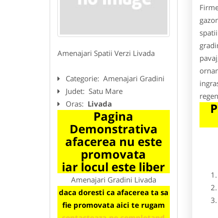
Firme
gazon
spati
gradi
Amenajari Spatii Verzi Livada
pavaj
ornam
Categorie:
Amenajari Gradini
ingra
Judet:
Satu Mare
regen
Oras:
Livada
P
Pagina
Demonstrativa
afacerea nu este
promovata
iar locul este liber
Amenajari Gradini Livada
daca doresti ca afacerea ta sa
fie promovata aici te rugam
contacteaza-ne completand