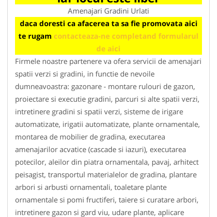
Amenajari Gradini Urlati
daca doresti ca afacerea ta sa fie promovata aici
te rugam
contacteaza-ne completand formularul
de aici
Firmele noastre partenere va ofera servicii de amenajari
spatii verzi si gradini, in functie de nevoile
dumneavoastra: gazonare - montare rulouri de gazon,
proiectare si executie gradini, parcuri si alte spatii verzi,
intretinere gradini si spatii verzi, sisteme de irigare
automatizate, irigatii automatizate, plante ornamentale,
montarea de mobilier de gradina, executarea
amenajarilor acvatice (cascade si iazuri), executarea
potecilor, aleilor din piatra ornamentala, pavaj, arhitect
peisagist, transportul materialelor de gradina, plantare
arbori si arbusti ornamentali, toaletare plante
ornamentale si pomi fructiferi, taiere si curatare arbori,
intretinere gazon si gard viu, udare plante, aplicare