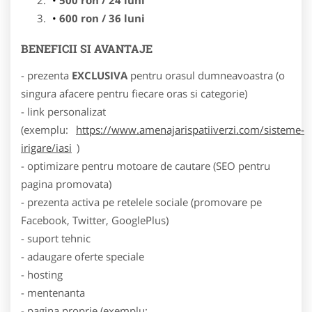
600 ron / 36 luni
BENEFICII SI AVANTAJE
- prezenta
EXCLUSIVA
pentru orasul dumneavoastra (o
singura afacere pentru fiecare oras si categorie)
- link personalizat
(exemplu:
https://www.amenajarispatiiverzi.com/sisteme-
irigare/iasi
)
- optimizare pentru motoare de cautare (SEO pentru
pagina promovata)
- prezenta activa pe retelele sociale (promovare pe
Facebook, Twitter, GooglePlus)
- suport tehnic
- adaugare oferte speciale
- hosting
- mentenanta
- pagina proprie (exemplu: