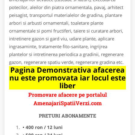
potecilor, aleilor din piatra ornamentala, pavaj, arhitect
peisagist, transportul materialelor de gradina, plantare
arbori si arbusti ornamentali, toaletare plante
ornamentale si pomi fructiferi, taiere si curatare arbori,
intretinere gazon si gard viu, udare plante, aplicare
ingrasaminte, tratamente fito-sanitare, ingrijrea
plantelor si intretinerea periodica a gradinii, regenerare
gazon, regenerare spatiu verde, regenerare gradina etc.
Pagina Demonstrativa afacerea
nu este promovata iar locul este
liber
Promovare afacere pe portalul
AmenajariSpatiiVerzi.com
PRETURI ABONAMENTE
400 ron / 12 luni
500 ron / 24 luni