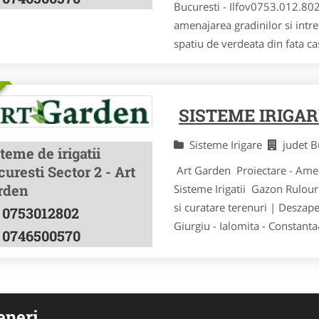
Bucuresti - Ilfov0753.012.80
amenajarea gradinilor si intre
spatiu de verdeata din fata cas
SISTEME IRIGA
Sisteme Irigare
judet 
teme de irigatii
uresti Sector 2 - Art
Art Garden Proiectare - Amenaj
rden
Sisteme Irigatii Gazon Rulour
si curatare terenuri | Deszape
0753012802
Giurgiu - Ialomita - Constanta
0746500570
eneri