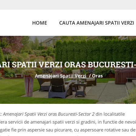
HOME
CAUTA AMENAJARI SPATII VERZI
I SPATII VERZI ORAS BUCURESTI
Amenajari Spatii Verzi
/
Oras
2
:
Amenajari Spatii Verzi oras Bucuresti-Sector 2
din localitatile
a servicii de amenajari spatii verzi si gradini, in functie de nev
tie fie prin aspersie sau picurare, cu aspersoare rotative sau de t