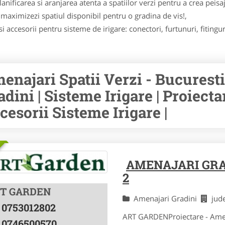
anificarea si aranjarea atenta a spatiilor verzi pentru a crea peis
sa maximizezi spatiul disponibil pentru o gradina de vis!,
i accesorii pentru sisteme de irigare: conectori, furtunuri, fitingur
enajari Spatii Verzi - Bucurest
adini | Sisteme Irigare | Proiecta
cesorii Sisteme Irigare |
AMENAJARI GRA
2
T GARDEN
Amenajari Gradini
jud
0753012802
ART GARDENProiectare - Amenaj
0746500570