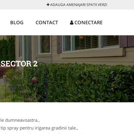
ADAUGA AMENAJARI SPATII VERZI
BLOG
CONTACT
CONECTARE
-SECTOR 2
oile dumneavoastra.,
ip spray pentru irigarea gradinii tale.,