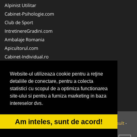
Alpinist Utilitar
Cabinet-Psihologie.com
Club de Sport
IntretinereGradini.com
Ambalaje Romania
Apicultorul.com
Cabinet-Individual.ro
CentruInchirieri.ro
FirmaDeratizare.ro
Website-ul utilizeaza cookie pentru a reţine
detaliile de conectare, pentru a colecta
InstructorScoalaAuto.ro
statistici cu scopul de a optimiza functionarea
SalonFrizerieCanina.com
site-ului si pentru a furniza marketing in baza
Scoala-Auto.com.ro
intereselor dvs.
Am inteles, sunt de acord!
© 2014-2026 Powered by
VilonMedia
&
Tokaido Consult
-
ANPC
SOL