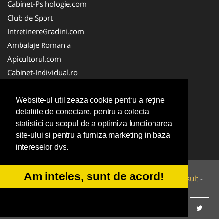
Cabinet-Psihologie.com
Club de Sport
IntretinereGradini.com
Ambalaje Romania
Apicultorul.com
Cabinet-Individual.ro
CentruInchirieri.ro
FirmaDeratizare.ro
Website-ul utilizeaza cookie pentru a reţine
detaliile de conectare, pentru a colecta
InstructorScoalaAuto.ro
statistici cu scopul de a optimiza functionarea
SalonFrizerieCanina.com
site-ului si pentru a furniza marketing in baza
Scoala-Auto.com.ro
intereselor dvs.
Am inteles, sunt de acord!
© 2014-2026 Powered by
VilonMedia
&
Tokaido Consult
-
ANPC
SOL