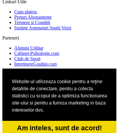
Linkuri Utile
Cum platesc
Preturi Abonamente
Termeni si Conditii
Sustine Amenajari Spatii Verzi
Parteneri
Alpinist Utilitar
Cabinet-Psihologie.com
Club de Sport
IntretinereGradini.com
Website-ul utilizeaza cookie pentru a reţine
Ambalaje Romania
detaliile de conectare, pentru a colecta
Apicultorul.com
Cabinet-Individual.ro
statistici cu scopul de a optimiza functionarea
CentruInchirieri.ro
site-ului si pentru a furniza marketing in baza
intereselor dvs.
FirmaDeratizare.ro
InstructorScoalaAuto.ro
Am inteles, sunt de acord!
SalonFrizerieCanina.com