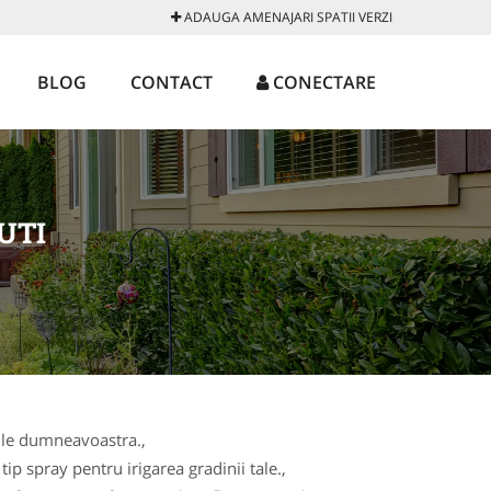
ADAUGA AMENAJARI SPATII VERZI
BLOG
CONTACT
CONECTARE
UTI
oile dumneavoastra.,
ip spray pentru irigarea gradinii tale.,