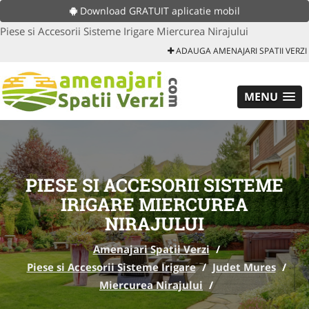
Download GRATUIT aplicatie mobil
Piese si Accesorii Sisteme Irigare Miercurea Nirajului
ADAUGA AMENAJARI SPATII VERZI
MENU
PIESE SI ACCESORII SISTEME
IRIGARE MIERCUREA
NIRAJULUI
Amenajari Spatii Verzi
/
Piese si Accesorii Sisteme Irigare
/
Judet Mures
/
Miercurea Nirajului
/