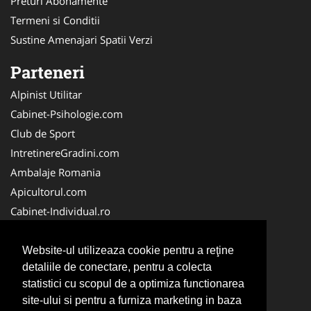
Preturi Abonamente
Termeni si Conditii
Sustine Amenajari Spatii Verzi
Parteneri
Alpinist Utilitar
Cabinet-Psihologie.com
Club de Sport
IntretinereGradini.com
Ambalaje Romania
Apicultorul.com
Cabinet-Individual.ro
CentruInchirieri.ro
FirmaDeratizare.ro
Website-ul utilizeaza cookie pentru a reţine
detaliile de conectare, pentru a colecta
InstructorScoalaAuto.ro
statistici cu scopul de a optimiza functionarea
SalonFrizerieCanina.com
site-ului si pentru a furniza marketing in baza
Scoala-Auto.com.ro