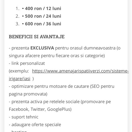
400 ron / 12 luni
500 ron / 24 luni
600 ron / 36 luni
BENEFICII SI AVANTAJE
- prezenta
EXCLUSIVA
pentru orasul dumneavoastra (o
singura afacere pentru fiecare oras si categorie)
- link personalizat
(exemplu:
https://www.amenajarispatiiverzi.com/sisteme-
irigare/iasi
)
- optimizare pentru motoare de cautare (SEO pentru
pagina promovata)
- prezenta activa pe retelele sociale (promovare pe
Facebook, Twitter, GooglePlus)
- suport tehnic
- adaugare oferte speciale
- hosting