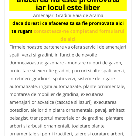
iar locul este liber
Amenajari Gradini Baia de Arama
daca doresti ca afacerea ta sa fie promovata aici
te rugam
contacteaza-ne completand formularul
de aici
Firmele noastre partenere va ofera servicii de amenajari
spatii verzi si gradini, in functie de nevoile
dumneavoastra: gazonare - montare rulouri de gazon,
proiectare si executie gradini, parcuri si alte spatii verzi,
intretinere gradini si spatii verzi, sisteme de irigare
automatizate, irigatii automatizate, plante ornamentale,
montarea de mobilier de gradina, executarea
amenajarilor acvatice (cascade si iazuri), executarea
potecilor, aleilor din piatra ornamentala, pavaj, arhitect
peisagist, transportul materialelor de gradina, plantare
arbori si arbusti ornamentali, toaletare plante
ornamentale si pomi fructiferi, taiere si curatare arbori,