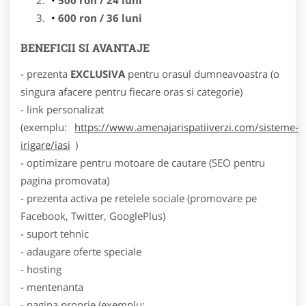
600 ron / 36 luni
BENEFICII SI AVANTAJE
- prezenta
EXCLUSIVA
pentru orasul dumneavoastra (o
singura afacere pentru fiecare oras si categorie)
- link personalizat
(exemplu:
https://www.amenajarispatiiverzi.com/sisteme-
irigare/iasi
)
- optimizare pentru motoare de cautare (SEO pentru
pagina promovata)
- prezenta activa pe retelele sociale (promovare pe
Facebook, Twitter, GooglePlus)
- suport tehnic
- adaugare oferte speciale
- hosting
- mentenanta
- pagina proprie (exemplu: