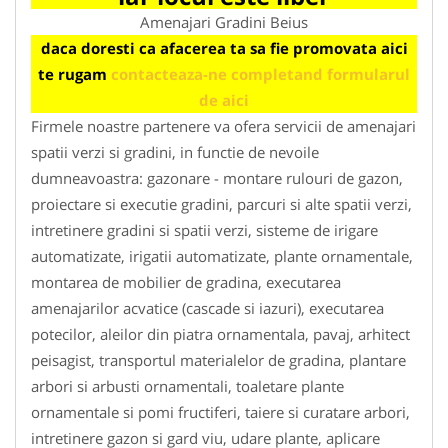
Amenajari Gradini Beius
daca doresti ca afacerea ta sa fie promovata aici
te rugam
contacteaza-ne completand formularul
de aici
Firmele noastre partenere va ofera servicii de amenajari
spatii verzi si gradini, in functie de nevoile
dumneavoastra: gazonare - montare rulouri de gazon,
proiectare si executie gradini, parcuri si alte spatii verzi,
intretinere gradini si spatii verzi, sisteme de irigare
automatizate, irigatii automatizate, plante ornamentale,
montarea de mobilier de gradina, executarea
amenajarilor acvatice (cascade si iazuri), executarea
potecilor, aleilor din piatra ornamentala, pavaj, arhitect
peisagist, transportul materialelor de gradina, plantare
arbori si arbusti ornamentali, toaletare plante
ornamentale si pomi fructiferi, taiere si curatare arbori,
intretinere gazon si gard viu, udare plante, aplicare