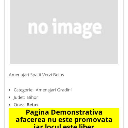
Amenajari Spatii Verzi Beius
Categorie:
Amenajari Gradini
Judet:
Bihor
Oras:
Beius
Pagina Demonstrativa
afacerea nu este promovata
iar locul este liber