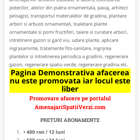
potecilor, aleilor din piatra ornamentala, pavaj, arhitect
peisagist, transportul materialelor de gradina, plantare
arbori si arbusti ornamentali, toaletare plante
ornamentale si pomi fructiferi, taiere si curatare arbori,
intretinere gazon si gard viu, udare plante, aplicare
ingrasaminte, tratamente fito-sanitare, ingrijrea
plantelor si intretinerea periodica a gradinii, regenerare
gazon, regenerare spatiu verde, regenerare gradina etc.
Pagina Demonstrativa afacerea
nu este promovata iar locul este
liber
Promovare afacere pe portalul
AmenajariSpatiiVerzi.com
PRETURI ABONAMENTE
400 ron / 12 luni
500 ron / 24 luni