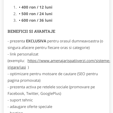
400 ron / 12 luni
500 ron / 24 luni
600 ron / 36 luni
BENEFICII SI AVANTAJE
- prezenta
EXCLUSIVA
pentru orasul dumneavoastra (o
singura afacere pentru fiecare oras si categorie)
- link personalizat
(exemplu:
https://www.amenajarispatiiverzi.com/sisteme-
irigare/iasi
)
- optimizare pentru motoare de cautare (SEO pentru
pagina promovata)
- prezenta activa pe retelele sociale (promovare pe
Facebook, Twitter, GooglePlus)
- suport tehnic
- adaugare oferte speciale
- hosting