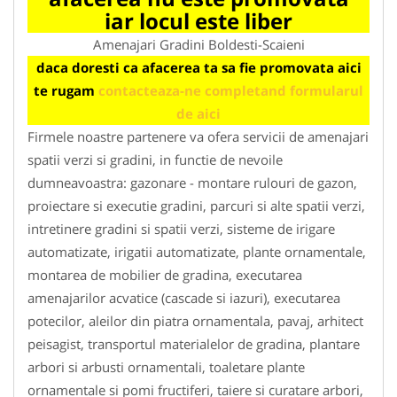
iar locul este liber
Amenajari Gradini Boldesti-Scaieni
daca doresti ca afacerea ta sa fie promovata aici
te rugam
contacteaza-ne completand formularul
de aici
Firmele noastre partenere va ofera servicii de amenajari
spatii verzi si gradini, in functie de nevoile
dumneavoastra: gazonare - montare rulouri de gazon,
proiectare si executie gradini, parcuri si alte spatii verzi,
intretinere gradini si spatii verzi, sisteme de irigare
automatizate, irigatii automatizate, plante ornamentale,
montarea de mobilier de gradina, executarea
amenajarilor acvatice (cascade si iazuri), executarea
potecilor, aleilor din piatra ornamentala, pavaj, arhitect
peisagist, transportul materialelor de gradina, plantare
arbori si arbusti ornamentali, toaletare plante
ornamentale si pomi fructiferi, taiere si curatare arbori,