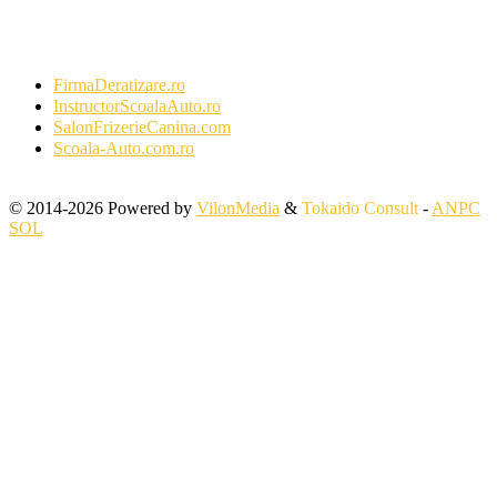
FirmaDeratizare.ro
InstructorScoalaAuto.ro
SalonFrizerieCanina.com
Scoala-Auto.com.ro
© 2014-2026 Powered by
VilonMedia
&
Tokaido Consult
-
ANPC
SOL