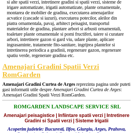
si alte spatii verzi, intretinere gradini si spatii verzi, sisteme de
irigare automatizate, irigatii automatizate, plante ornamentale,
montarea de mobilier de gradina, executarea amenajarilor
acvatice (cascade si iazuri), executarea potecilor, aleilor din
piatra ornamentala, pavaj, arhitect peisagist, transportul
materialelor de gradina, plantare arbori si arbusti ornamentali,
toaletare plante ornamentale si pomi fructiferi, taiere si curatare
arbori, intretinere gazon si gard viu, udare plante, aplicare
ingrasaminte, tratamente fito-sanitare, ingrijrea plantelor si
intretinerea periodica a gradinii, regenerare gazon, regenerare
spatiu verde, regenerare gradina etc.
Amenajari Gradini Spatii Verzi
RomGarden
Amenajari Gradini Curtea de Arges
reprezinta pagina unde puteti
gasi informatii utile despre
Amenajari Gradini Curtea de Arges
:
Amenajari Gradini Spatii Verzi RomGarden.
ROMGARDEN LANDSCAPE SERVICE SRL
Amenajari peisagistice | Infiintare spatii verzi | Intretinere
Gradini si Spatii verzi | Sisteme Irigatii
Acoperim judetele: Bucuresti, Ilfov, Giurgiu, Arges, Prahova,