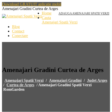
Download GRATUIT aplicatie mobil
Amenajari Gradini Curtea de Arges
Home
ADAUGA AMENAJARI SPATII VERZI
Cauta
Amenajari Spatii Verzi
Blog
Contact
Conectare
Amenajari Gradini Curtea de Arges
Amenajari Spatii Verzi
/
Amenajari Gradini
/
Judet Arges
/
Curtea de Arges
/
Amenajari Gradini Spatii Verzi
RomGarden