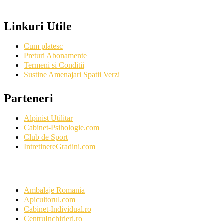
Linkuri Utile
Cum platesc
Preturi Abonamente
Termeni si Conditii
Sustine Amenajari Spatii Verzi
Parteneri
Alpinist Utilitar
Cabinet-Psihologie.com
Club de Sport
IntretinereGradini.com
Ambalaje Romania
Apicultorul.com
Cabinet-Individual.ro
CentruInchirieri.ro