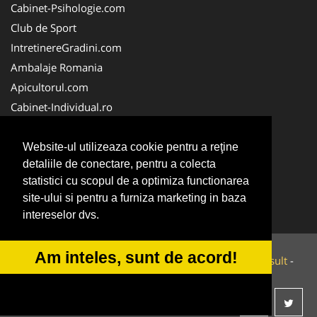
Cabinet-Psihologie.com
Club de Sport
IntretinereGradini.com
Ambalaje Romania
Apicultorul.com
Cabinet-Individual.ro
CentruInchirieri.ro
FirmaDeratizare.ro
Website-ul utilizeaza cookie pentru a reţine
detaliile de conectare, pentru a colecta
InstructorScoalaAuto.ro
statistici cu scopul de a optimiza functionarea
SalonFrizerieCanina.com
site-ului si pentru a furniza marketing in baza
Scoala-Auto.com.ro
intereselor dvs.
Am inteles, sunt de acord!
© 2014-2026 Powered by
VilonMedia
&
Tokaido Consult
-
ANPC
SOL