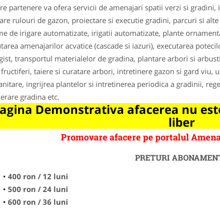
re partenere va ofera servicii de amenajari spatii verzi si gradini
e rulouri de gazon, proiectare si executie gradini, parcuri si alte sp
me de irigare automatizate, irigatii automatizate, plante ornamen
tarea amenajarilor acvatice (cascade si iazuri), executarea potecilo
gist, transportul materialelor de gradina, plantare arbori si arbus
fructiferi, taiere si curatare arbori, intretinere gazon si gard viu
sanitare, ingrijrea plantelor si intretinerea periodica a gradinii, r
erare gradina etc.
agina Demonstrativa afacerea nu este
liber
Promovare afacere pe portalul Amena
PRETURI ABONAMEN
400 ron / 12 luni
500 ron / 24 luni
600 ron / 36 luni