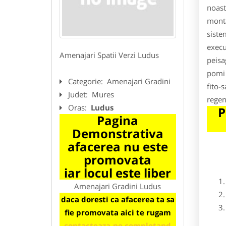
noast
montar
siste
execu
Amenajari Spatii Verzi Ludus
peisa
pomi 
Categorie:
Amenajari Gradini
fito-
Judet:
Mures
regen
Oras:
Ludus
P
Pagina
Demonstrativa
afacerea nu este
promovata
iar locul este liber
Amenajari Gradini Ludus
daca doresti ca afacerea ta sa
fie promovata aici te rugam
contacteaza-ne completand