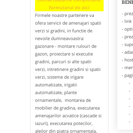
BENE
formularul de aici
- pre
Firmele noastre partenere va
- lin
ofera servicii de amenajari spatii
- opt
verzi si gradini, in functie de
- pre
nevoile dumneavoastra:
- sup
gazonare - montare rulouri de
- ada
gazon, proiectare si executie
- hos
gradini, parcuri si alte spatii
- men
verzi, intretinere gradini si spatii
- pag
verzi, sisteme de irigare
- Dat
automatizate, irigatii
- De
automatizate, plante
- Lo
ornamentale, montarea de
- Des
mobilier de gradina, executarea
- Ga
amenajarilor acvatice (cascade si
- Poz
iazuri), executarea potecilor,
aleilor din piatra ornamentala,