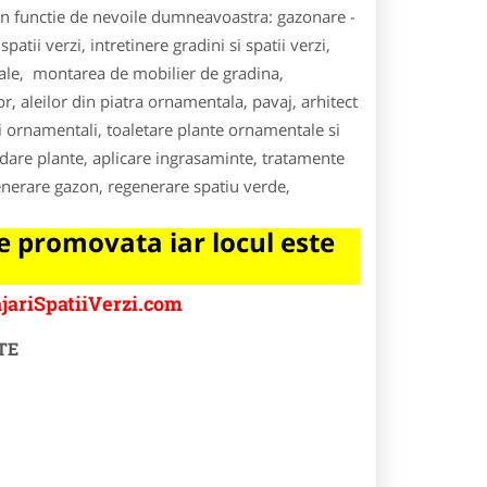
, in functie de nevoile dumneavoastra: gazonare -
atii verzi, intretinere gradini si spatii verzi,
tale, montarea de mobilier de gradina,
r, aleilor din piatra ornamentala, pavaj, arhitect
ti ornamentali, toaletare plante ornamentale si
, udare plante, aplicare ingrasaminte, tratamente
egenerare gazon, regenerare spatiu verde,
 promovata iar locul este
jariSpatiiVerzi.com
TE