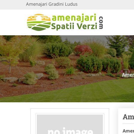
Amenajari Gradini Ludus
Amena
Ame
Amen