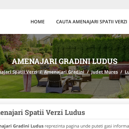
HOME
CAUTA AMENAJARI SPATII VERZI
AMENAJARI GRADINI LUDUS
jari Spatii Verzi
/
Amenajari Gradini
/
Judet Mures
/
L
najari Spatii Verzi Ludus
ajari Gradini Ludus
reprezinta pagina unde puteti gasi informat