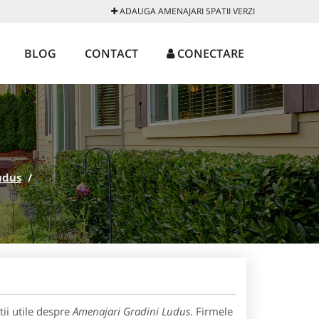
ADAUGA AMENAJARI SPATII VERZI
BLOG
CONTACT
CONECTARE
udus
/
ii utile despre
Amenajari Gradini Ludus
. Firmele