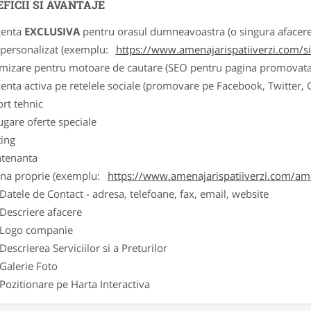
FICII SI AVANTAJE
zenta
EXCLUSIVA
pentru orasul dumneavoastra (o singura afacere p
k personalizat (exemplu:
https://www.amenajarispatiiverzi.com/sis
imizare pentru motoare de cautare (SEO pentru pagina promovata
zenta activa pe retelele sociale (promovare pe Facebook, Twitter,
ort tehnic
ugare oferte speciale
ting
tenanta
ina proprie (exemplu:
https://www.amenajarispatiiverzi.com/amen
ele de Contact - adresa, telefoane, fax, email, website
scriere afacere
go companie
crierea Serviciilor si a Preturilor
lerie Foto
itionare pe Harta Interactiva