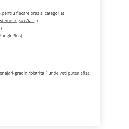
entru fiecare oras si categorie)
teme-irigare/iasi
)
)
 GooglePlus)
ajari-gradini/bistrita
) unde veti putea afisa: