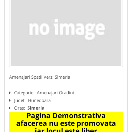
Amenajari Spatii Verzi Simeria
Categorie:
Amenajari Gradini
Judet:
Hunedoara
Oras:
Simeria
Pagina Demonstrativa
afacerea nu este promovata
iar locul este liber