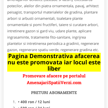
potecilor, aleilor din piatra ornamentala, pavaj, arhitect
peisagist, transportul materialelor de gradina, plantare
arbori si arbusti ornamentali, toaletare plante
ornamentale si pomi fructiferi, taiere si curatare arbori,
intretinere gazon si gard viu, udare plante, aplicare
ingrasaminte, tratamente fito-sanitare, ingrijrea
plantelor si intretinerea periodica a gradinii, regenerare
gazon, regenerare spatiu verde, regenerare gradina etc.
Pagina Demonstrativa afacerea
nu este promovata iar locul este
liber
Promovare afacere pe portalul
AmenajariSpatiiVerzi.com
PRETURI ABONAMENTE
400 ron / 12 luni
500 ron / 24 luni