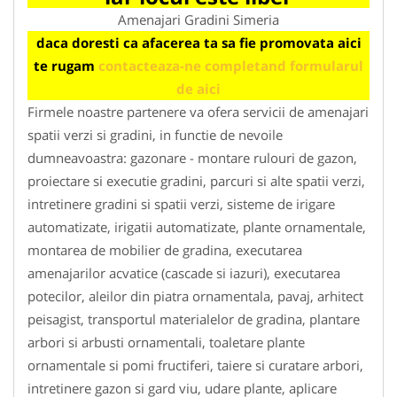
Amenajari Gradini Simeria
daca doresti ca afacerea ta sa fie promovata aici
te rugam
contacteaza-ne completand formularul
de aici
Firmele noastre partenere va ofera servicii de amenajari
spatii verzi si gradini, in functie de nevoile
dumneavoastra: gazonare - montare rulouri de gazon,
proiectare si executie gradini, parcuri si alte spatii verzi,
intretinere gradini si spatii verzi, sisteme de irigare
automatizate, irigatii automatizate, plante ornamentale,
montarea de mobilier de gradina, executarea
amenajarilor acvatice (cascade si iazuri), executarea
potecilor, aleilor din piatra ornamentala, pavaj, arhitect
peisagist, transportul materialelor de gradina, plantare
arbori si arbusti ornamentali, toaletare plante
ornamentale si pomi fructiferi, taiere si curatare arbori,
intretinere gazon si gard viu, udare plante, aplicare