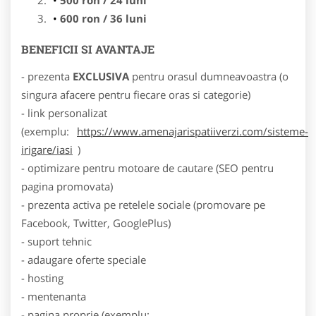
600 ron / 36 luni
BENEFICII SI AVANTAJE
- prezenta
EXCLUSIVA
pentru orasul dumneavoastra (o
singura afacere pentru fiecare oras si categorie)
- link personalizat
(exemplu:
https://www.amenajarispatiiverzi.com/sisteme-
irigare/iasi
)
- optimizare pentru motoare de cautare (SEO pentru
pagina promovata)
- prezenta activa pe retelele sociale (promovare pe
Facebook, Twitter, GooglePlus)
- suport tehnic
- adaugare oferte speciale
- hosting
- mentenanta
- pagina proprie (exemplu: