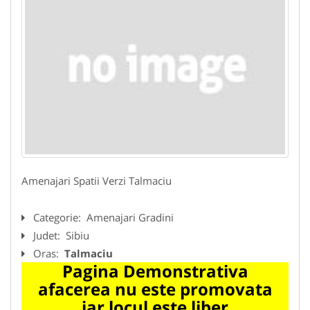
Amenajari Spatii Verzi Talmaciu
Categorie:
Amenajari Gradini
Judet:
Sibiu
Oras:
Talmaciu
Pagina Demonstrativa
afacerea nu este promovata
iar locul este liber