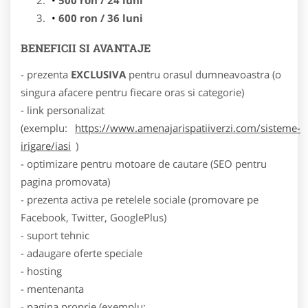
600 ron / 36 luni
BENEFICII SI AVANTAJE
- prezenta
EXCLUSIVA
pentru orasul dumneavoastra (o
singura afacere pentru fiecare oras si categorie)
- link personalizat
(exemplu:
https://www.amenajarispatiiverzi.com/sisteme-
irigare/iasi
)
- optimizare pentru motoare de cautare (SEO pentru
pagina promovata)
- prezenta activa pe retelele sociale (promovare pe
Facebook, Twitter, GooglePlus)
- suport tehnic
- adaugare oferte speciale
- hosting
- mentenanta
- pagina proprie (exemplu: