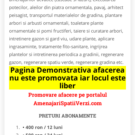
potecilor, aleilor din piatra ornamentala, pavaj, arhitect
peisagist, transportul materialelor de gradina, plantare
arbori si arbusti ornamentali, toaletare plante
ornamentale si pomi fructiferi, taiere si curatare arbori,
intretinere gazon si gard viu, udare plante, aplicare
ingrasaminte, tratamente fito-sanitare, ingrijrea
plantelor si intretinerea periodica a gradinii, regenerare
gazon, regenerare spatiu verde, regenerare gradina etc.
Pagina Demonstrativa afacerea
nu este promovata iar locul este
liber
Promovare afacere pe portalul
AmenajariSpatiiVerzi.com
PRETURI ABONAMENTE
400 ron / 12 luni
500 ron / 24 luni