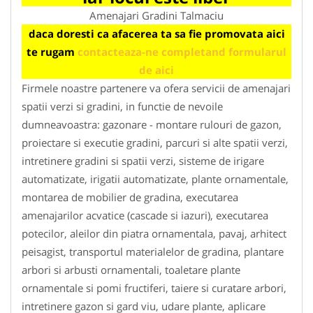
Amenajari Gradini Talmaciu
daca doresti ca afacerea ta sa fie promovata aici
te rugam
contacteaza-ne completand formularul
de aici
Firmele noastre partenere va ofera servicii de amenajari
spatii verzi si gradini, in functie de nevoile
dumneavoastra: gazonare - montare rulouri de gazon,
proiectare si executie gradini, parcuri si alte spatii verzi,
intretinere gradini si spatii verzi, sisteme de irigare
automatizate, irigatii automatizate, plante ornamentale,
montarea de mobilier de gradina, executarea
amenajarilor acvatice (cascade si iazuri), executarea
potecilor, aleilor din piatra ornamentala, pavaj, arhitect
peisagist, transportul materialelor de gradina, plantare
arbori si arbusti ornamentali, toaletare plante
ornamentale si pomi fructiferi, taiere si curatare arbori,
intretinere gazon si gard viu, udare plante, aplicare