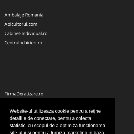
Ambalaje Romania
Apicultorul.com
Cabinet-Individual.ro
CentruInchirieri.ro
FirmaDeratizare.ro
InstructorScoalaAuto.ro
Website-ul utilizeaza cookie pentru a reţine
SalonFrizerieCanina.com
detaliile de conectare, pentru a colecta
Scoala-Auto.com.ro
statistici cu scopul de a optimiza functionarea
site-ului si pentru a furniza marketing in baza