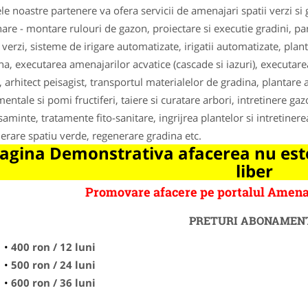
le noastre partenere va ofera servicii de amenajari spatii verzi si
are - montare rulouri de gazon, proiectare si executie gradini, parcur
i verzi, sisteme de irigare automatizate, irigatii automatizate, p
na, executarea amenajarilor acvatice (cascade si iazuri), executare
, arhitect peisagist, transportul materialelor de gradina, plantare 
entale si pomi fructiferi, taiere si curatare arbori, intretinere gaz
saminte, tratamente fito-sanitare, ingrijrea plantelor si intretiner
erare spatiu verde, regenerare gradina etc.
agina Demonstrativa afacerea nu este
liber
Promovare afacere pe portalul Amena
PRETURI ABONAMEN
400 ron / 12 luni
500 ron / 24 luni
600 ron / 36 luni