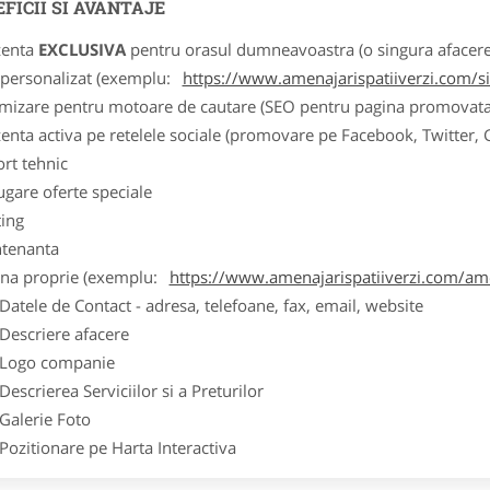
FICII SI AVANTAJE
zenta
EXCLUSIVA
pentru orasul dumneavoastra (o singura afacere p
k personalizat (exemplu:
https://www.amenajarispatiiverzi.com/sis
imizare pentru motoare de cautare (SEO pentru pagina promovata
zenta activa pe retelele sociale (promovare pe Facebook, Twitter,
ort tehnic
ugare oferte speciale
ting
tenanta
ina proprie (exemplu:
https://www.amenajarispatiiverzi.com/amen
ele de Contact - adresa, telefoane, fax, email, website
scriere afacere
go companie
crierea Serviciilor si a Preturilor
lerie Foto
itionare pe Harta Interactiva