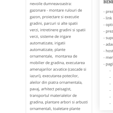
BENE
nevoile dumneavoastra:
gazonare - montare rulouri de
- pre
gazon, proiectare si executie
- lin
gradini, parcuri si alte spatii
- opt
verzi, intretinere gradini si spatii
- pre
verzi, sisteme de irigare
- sup
automatizate, irigatii
- ada
automatizate, plante
- hos
ornamentale, montarea de
- men
mobilier de gradina, executarea
- pag
amenajarilor acvatice (cascade si
- Dat
iazuri), executarea potecilor,
- De
aleilor din piatra ornamentala,
- Lo
pavaj, arhitect peisagist,
- Des
transportul materialelor de
- Ga
gradina, plantare arbori si arbusti
- Poz
ornamentali, toaletare plante