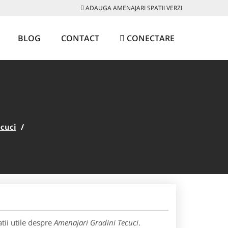
ADAUGA AMENAJARI SPATII VERZI
BLOG
CONTACT
CONECTARE
cuci
/
tii utile despre
Amenajari Gradini Tecuci
.