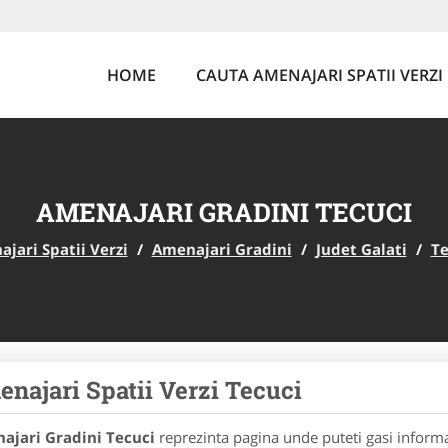
HOME
CAUTA AMENAJARI SPATII VERZI
AMENAJARI GRADINI TECUCI
jari Spatii Verzi
/
Amenajari Gradini
/
Judet Galati
/
Te
najari Spatii Verzi Tecuci
ajari Gradini Tecuci
reprezinta pagina unde puteti gasi informa