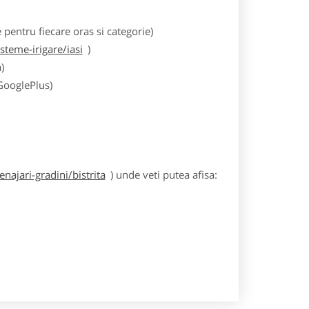
entru fiecare oras si categorie)
teme-irigare/iasi
)
)
 GooglePlus)
ajari-gradini/bistrita
) unde veti putea afisa: