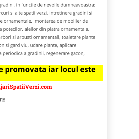
 gradini, in functie de nevoile dumneavoastra:
i si alte spatii verzi, intretinere gradini si
lante ornamentale, montarea de mobilier de
a potecilor, aleilor din piatra ornamentala,
arbori si arbusti ornamentali, toaletare plante
on si gard viu, udare plante, aplicare
ea periodica a gradinii, regenerare gazon,
 promovata iar locul este
jariSpatiiVerzi.com
TE