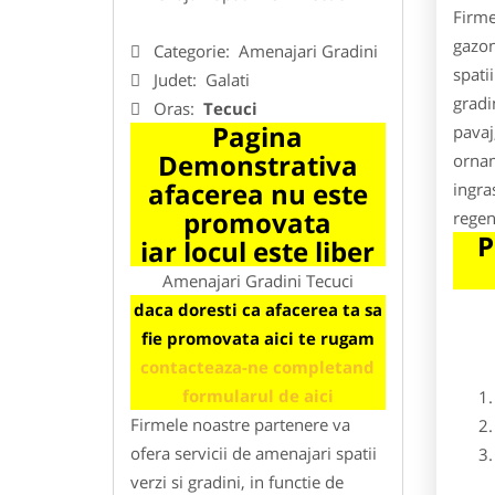
Firme
gazon
Categorie:
Amenajari Gradini
spati
Judet:
Galati
gradi
Oras:
Tecuci
Pagina
pavaj
Demonstrativa
ornam
afacerea nu este
ingra
promovata
regen
P
iar locul este liber
Amenajari Gradini Tecuci
daca doresti ca afacerea ta sa
fie promovata aici te rugam
contacteaza-ne completand
formularul de aici
Firmele noastre partenere va
ofera servicii de amenajari spatii
verzi si gradini, in functie de