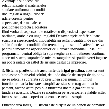
Avantajele sunt costurile
relativ scazute al materialelor
si udare uniforma cu conditia
unei reglari a unghiurilor de
udare corecte pentru
aspersoare, dar mai ales o
pozitionare corecta a acestora
fiind vorba de aspersoarele rotative cu dispersie si aspersoare
oscilante, ambele cu unghi reglabil.Dezavantajele ar fi fiabilitate
scazuta a aspersoarelor, imposibilitatea reglarii cantitatii de apa din
sol in functie de conditiile din teren, lungimi semnificative de teava
pentru alimentarea aspersoarelor ce lucreaza individual, lipsa unui
programator central obliga la supravegherea si intretinerea continua
a acestui sistem, suprafetele mici rectangulare si spatiile verzi inguste
nu pot fi irigate cu astfel de sisteme destul de imprecise.
3.
Sisteme profesionale automate de irigat gradina
, acestea sunt
amplasate sub nivelul solului, de unde duzele de stropit de tip pop-
up se ridica la suprafata sub presiunea apei numai in timpul
functionarii iar la incetarea stropirii acestea se retrag automat in
pamant, facand astfel posibila utilizarea libera a gazonului si
tunderea acestuia. Duzele se monteaza pe aspersoare reglabile astfel
incat sa se poata acoperi toata zona ce trebuie stropita.
Functionarea intregului sistem este dirijata de un panou de comanda