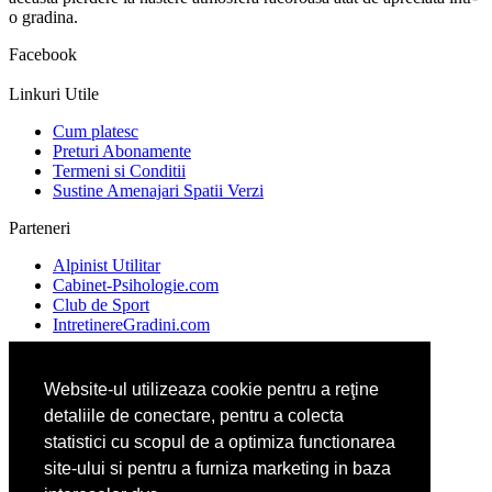
o gradina.
Facebook
Linkuri Utile
Cum platesc
Preturi Abonamente
Termeni si Conditii
Sustine Amenajari Spatii Verzi
Parteneri
Alpinist Utilitar
Cabinet-Psihologie.com
Club de Sport
IntretinereGradini.com
Website-ul utilizeaza cookie pentru a reţine
Ambalaje Romania
detaliile de conectare, pentru a colecta
Apicultorul.com
Cabinet-Individual.ro
statistici cu scopul de a optimiza functionarea
CentruInchirieri.ro
site-ului si pentru a furniza marketing in baza