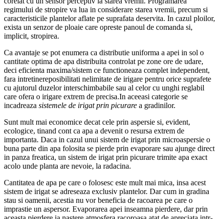
corelat cu un sensor perceptiv la starea vremii. Programarea
regimului de stropire va lua in considerare starea vremii, precum si
caracteristicile plantelor aflate pe suprafata deservita. In cazul ploilor,
exista un senzor de ploaie care opreste panoul de comanda si,
implicit, stropirea.
Ca avantaje se pot enumera ca distributie uniforma a apei in sol o
cantitate optima de apa distribuita controlat pe zone ore de udare,
deci eficienta maxima/sistem ce functioneaza complet independent,
fara intretinereposibilitati nelimitate de irigare pentru orice suprafete
cu ajutorul duzelor interschimbabile sau al celor cu unghi reglabil
care ofera o irigare extrem de precisa.In aceeasi categorie se
incadreaza
sistemele de irigat prin picurare
a gradinilor.
Sunt mult mai economice decat cele prin aspersie si, evident,
ecologice, tinand cont ca apa a devenit o resursa extrem de
importanta. Daca in cazul unui sistem de irigat prin microaspersie o
buna parte din apa folosita se pierde prin evaporare sau ajunge direct
in panza freatica, un sistem de irigat prin picurare trimite apa exact
acolo unde planta are nevoie, la radacina.
Cantitatea de apa pe care o folosesc este mult mai mica, insa acest
sistem de irigat se adreseaza exclusiv plantelor. Dar cum in gradina
stau si oamenii, acestia nu vor beneficia de racoarea pe care o
imprastie un aspersor. Evaporarea apei inseamna pierdere, dar prin
aceasta pierdere ia nastere atmosfera racoroasa atat de apreciata intr-