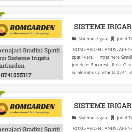
SISTEME IRIGA
Sisteme Irigare
judet 
enajari Gradini Spatii
ROMGARDEN LANDSCAPE SERVIC
zi Sisteme Irigatii
spatii verzi | Intretinere Grad
mGarden
judetele: Bucuresti, Ilfov, Gi
si Ialomita, Constanta 0741.5
0741555117
SISTEME IRIGA
Sisteme Irigare
judet 
enajari Gradini Spatii
ROMGARDEN LANDSCAPE SERVIC