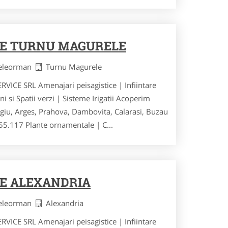
RE TURNU MAGURELE
Teleorman
Turnu Magurele
E SRL Amenajari peisagistice | Infiintare
ini si Spatii verzi | Sisteme Irigatii Acoperim
urgiu, Arges, Prahova, Dambovita, Calarasi, Buzau
55.117 Plante ornamentale | C...
RE ALEXANDRIA
Teleorman
Alexandria
E SRL Amenajari peisagistice | Infiintare