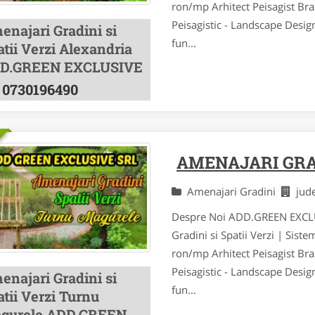
ron/mp Arhitect Peisagist Bras
Peisagistic - Landscape Desig
enajari Gradini si
fun...
tii Verzi Alexandria
D.GREEN EXCLUSIVE
0730196490
AMENAJARI GR
Amenajari Gradini
jud
Despre Noi ADD.GREEN EXCLUSI
Gradini si Spatii Verzi | Siste
ron/mp Arhitect Peisagist Bras
Peisagistic - Landscape Desig
enajari Gradini si
fun...
tii Verzi Turnu
gurele ADD.GREEN