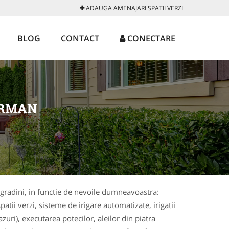
ADAUGA AMENAJARI SPATII VERZI
BLOG
CONTACT
CONECTARE
ORMAN
i gradini, in functie de nevoile dumneavoastra:
patii verzi, sisteme de irigare automatizate, irigatii
ri), executarea potecilor, aleilor din piatra