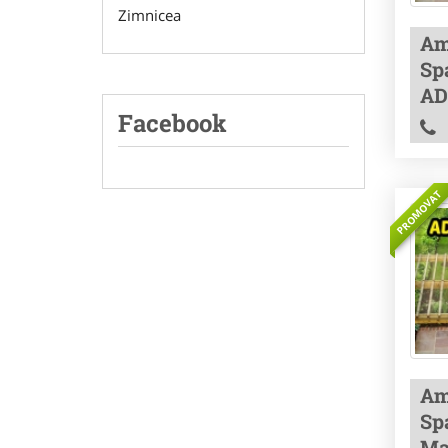
Zimnicea
Am
Spa
AD
Facebook
PROMOVAT
Am
Spa
Ma