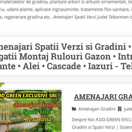
 materialelor de gradina, plantare arbori si arbusti ornamentali, t
viu, udare plante, aplicare ingrasaminte, tratamente fito-sanitare, i
e, regenerare gradina etc..
Amenajari Spatii Verzi judet Teleorman
d
enajari Spatii Verzi si Gradini •
igatii Montaj Rulouri Gazon • Intr
ante • Alei • Cascade • Iazuri - 
AMENAJARI GRA
Amenajari Gradini
jud
Despre Noi ADD.GREEN EXCLUSI
Gradini si Spatii Verzi | Siste