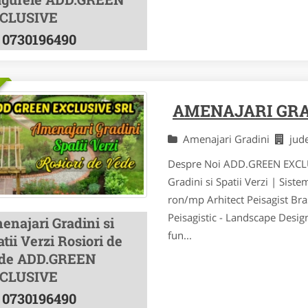
CLUSIVE
0730196490
AMENAJARI GRAD
Amenajari Gradini
jud
Despre Noi ADD.GREEN EXCLUSI
Gradini si Spatii Verzi | Siste
ron/mp Arhitect Peisagist Bras
Peisagistic - Landscape Desig
enajari Gradini si
fun...
tii Verzi Rosiori de
de ADD.GREEN
CLUSIVE
0730196490