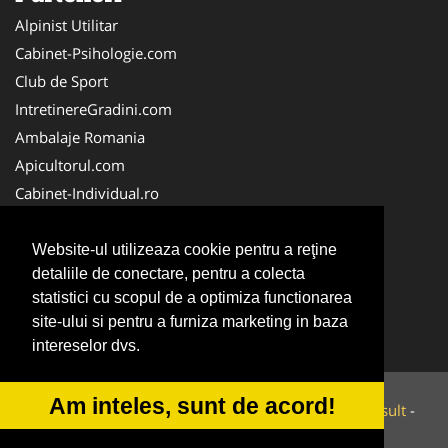
Alpinist Utilitar
Cabinet-Psihologie.com
Club de Sport
IntretinereGradini.com
Ambalaje Romania
Apicultorul.com
Cabinet-Individual.ro
CentruInchirieri.ro
FirmaDeratizare.ro
Website-ul utilizeaza cookie pentru a reţine
detaliile de conectare, pentru a colecta
InstructorScoalaAuto.ro
statistici cu scopul de a optimiza functionarea
SalonFrizerieCanina.com
site-ului si pentru a furniza marketing in baza
Scoala-Auto.com.ro
intereselor dvs.
Am inteles, sunt de acord!
© 2014-2026 Powered by
VilonMedia
&
Tokaido Consult
-
ANPC
SOL