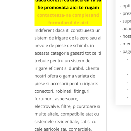
- opt
fie promovata aici te rugam
- pre
contacteaza-ne completand
- sup
formularul de aici
- ada
Indiferent daca iti construiesti un
- hos
sistem de irigare de la zero sau ai
- men
nevoie de piese de schimb, in
- pag
aceasta categorie gasesti tot ce iti
- Dat
trebuie pentru un sistem de
- De
irigare eficient si durabil. Clientii
- Lo
nostri ofera o gama variata de
- Des
piese si accesorii pentru irigare:
- Ga
conectori, robineti, fitinguri,
- Poz
furtunuri, aspersoare,
electrovalve, filtre, picuratoare si
multe altele, compatibile atat cu
sistemele rezidentiale, cat si cu
cele agricole sau comerciale.