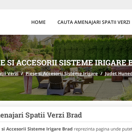
HOME
CAUTA AMENAJARI SPATII VERZI
E SI ACCESORII SISTEME IRIGARE
tii Verzi
/
Piese si Accesorii Sisteme Irigare
/
Judet Hune
najari Spatii Verzi Brad
 si Accesorii Sisteme Irigare Brad
reprezinta pagina unde puteti