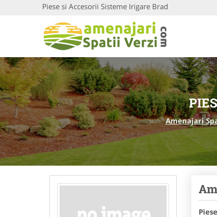
Piese si Accesorii Sisteme Irigare Brad
PIES
Amenajari Spa
Ame
Piese