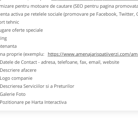
imizare pentru motoare de cautare (SEO pentru pagina promovata
zenta activa pe retelele sociale (promovare pe Facebook, Twitter,
ort tehnic
ugare oferte speciale
ting
tenanta
ina proprie (exemplu:
https://www.amenajarispatiiverzi.com/amen
ele de Contact - adresa, telefoane, fax, email, website
scriere afacere
go companie
crierea Serviciilor si a Preturilor
lerie Foto
itionare pe Harta Interactiva