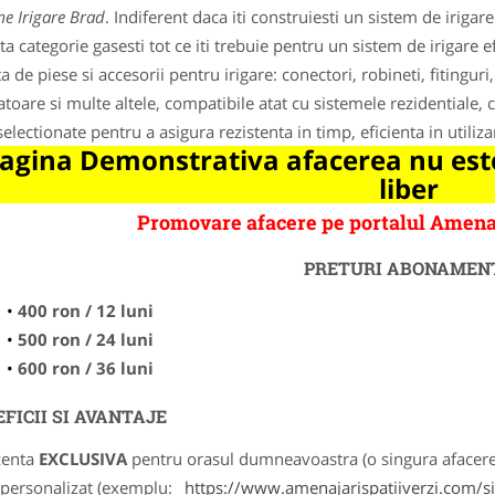
me Irigare Brad
. Indiferent daca iti construiesti un sistem de irigar
ta categorie gasesti tot ce iti trebuie pentru un sistem de irigare ef
a de piese si accesorii pentru irigare: conectori, robineti, fitinguri,
atoare si multe altele, compatibile atat cu sistemele rezidentiale, 
selectionate pentru a asigura rezistenta in timp, eficienta in utiliza
agina Demonstrativa afacerea nu este
liber
Promovare afacere pe portalul Amena
PRETURI ABONAMEN
400 ron / 12 luni
500 ron / 24 luni
600 ron / 36 luni
FICII SI AVANTAJE
zenta
EXCLUSIVA
pentru orasul dumneavoastra (o singura afacere p
k personalizat (exemplu:
https://www.amenajarispatiiverzi.com/sis