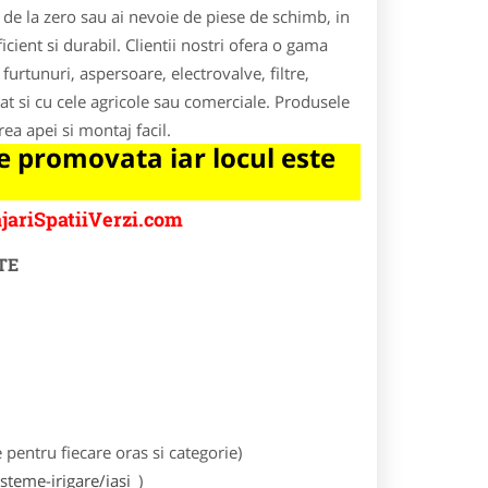
e de la zero sau ai nevoie de piese de schimb, in
icient si durabil. Clientii nostri ofera o gama
 furtunuri, aspersoare, electrovalve, filtre,
cat si cu cele agricole sau comerciale. Produsele
rea apei si montaj facil.
 promovata iar locul este
jariSpatiiVerzi.com
TE
entru fiecare oras si categorie)
teme-irigare/iasi
)