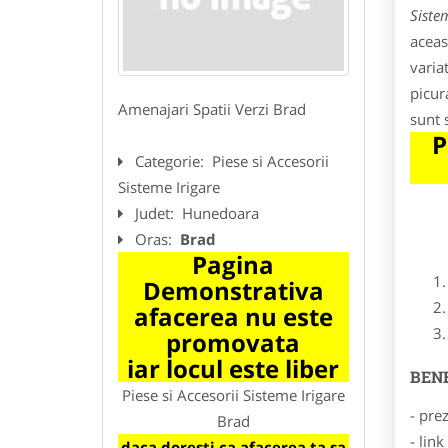
Siste
aceas
variat
picur
Amenajari Spatii Verzi Brad
sunt 
P
Categorie:
Piese si Accesorii
Sisteme Irigare
Judet:
Hunedoara
Oras:
Brad
Pagina
Demonstrativa
afacerea nu este
promovata
iar locul este liber
BENE
Piese si Accesorii Sisteme Irigare
- pre
Brad
- lin
daca doresti ca afacerea ta sa