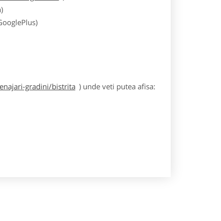
)
 GooglePlus)
ajari-gradini/bistrita
) unde veti putea afisa: