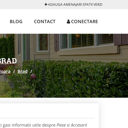
ADAUGA AMENAJARI SPATII VERZI
BLOG
CONTACT
CONECTARE
 BRAD
doara
/
Brad
/
 gasi informatii utile despre
Piese si Accesorii