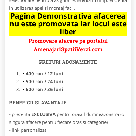
in utilizarea apei si montaj facil.
Pagina Demonstrativa afacerea
nu este promovata iar locul este
liber
Promovare afacere pe portalul
AmenajariSpatiiVerzi.com
PRETURI ABONAMENTE
400 ron / 12 luni
500 ron / 24 luni
600 ron / 36 luni
BENEFICII SI AVANTAJE
- prezenta
EXCLUSIVA
pentru orasul dumneavoastra (o
singura afacere pentru fiecare oras si categorie)
- link personalizat