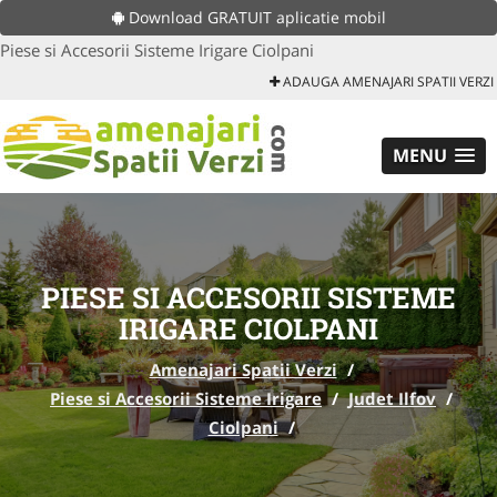
Download GRATUIT aplicatie mobil
Piese si Accesorii Sisteme Irigare Ciolpani
ADAUGA AMENAJARI SPATII VERZI
MENU
PIESE SI ACCESORII SISTEME
IRIGARE CIOLPANI
Amenajari Spatii Verzi
/
Piese si Accesorii Sisteme Irigare
/
Judet Ilfov
/
Ciolpani
/