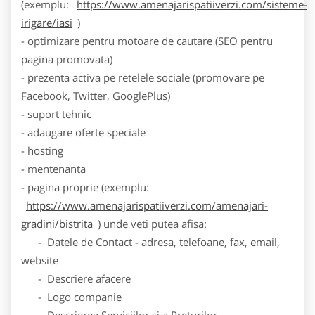
(exemplu:
https://www.amenajarispatiiverzi.com/sisteme-
irigare/iasi
)
- optimizare pentru motoare de cautare (SEO pentru
pagina promovata)
- prezenta activa pe retelele sociale (promovare pe
Facebook, Twitter, GooglePlus)
- suport tehnic
- adaugare oferte speciale
- hosting
- mentenanta
- pagina proprie (exemplu:
https://www.amenajarispatiiverzi.com/amenajari-
gradini/bistrita
) unde veti putea afisa:
- Datele de Contact - adresa, telefoane, fax, email,
website
- Descriere afacere
- Logo companie
- Descrierea Serviciilor si a Preturilor