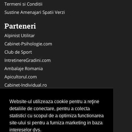
Termeni si Conditii
Sustine Amenajari Spatii Verzi
Parteneri
Alpinist Utilitar
Cabinet-Psihologie.com
Club de Sport
IntretinereGradini.com
Ambalaje Romania
Apicultorul.com
Cabinet-Individual.ro
CentruInchirieri.ro
FirmaDeratizare.ro
Website-ul utilizeaza cookie pentru a reţine
detaliile de conectare, pentru a colecta
InstructorScoalaAuto.ro
statistici cu scopul de a optimiza functionarea
SalonFrizerieCanina.com
site-ului si pentru a furniza marketing in baza
Scoala-Auto.com.ro
intereselor dvs.