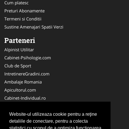
Cum platesc
Preturi Abonamente
Termeni si Conditii
Sustine Amenajari Spatii Verzi
Parteneri
Alpinist Utilitar
Cabinet-Psihologie.com
Club de Sport
IntretinereGradini.com
Ambalaje Romania
Apicultorul.com
Cabinet-Individual.ro
CentruInchirieri.ro
FirmaDeratizare.ro
Website-ul utilizeaza cookie pentru a reţine
detaliile de conectare, pentru a colecta
InstructorScoalaAuto.ro
statistici cu scopul de a optimiza functionarea