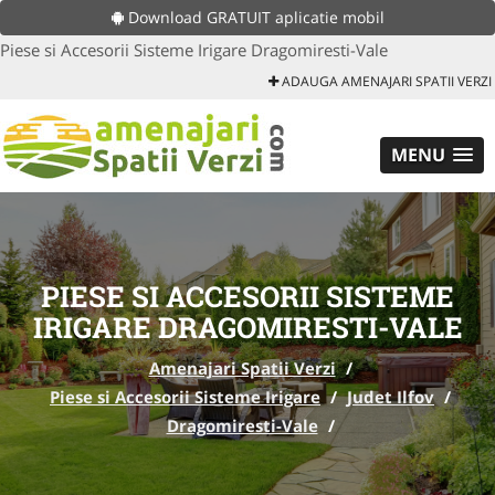
Download GRATUIT aplicatie mobil
Piese si Accesorii Sisteme Irigare Dragomiresti-Vale
ADAUGA AMENAJARI SPATII VERZI
MENU
PIESE SI ACCESORII SISTEME
IRIGARE DRAGOMIRESTI-VALE
Amenajari Spatii Verzi
/
Piese si Accesorii Sisteme Irigare
/
Judet Ilfov
/
Dragomiresti-Vale
/