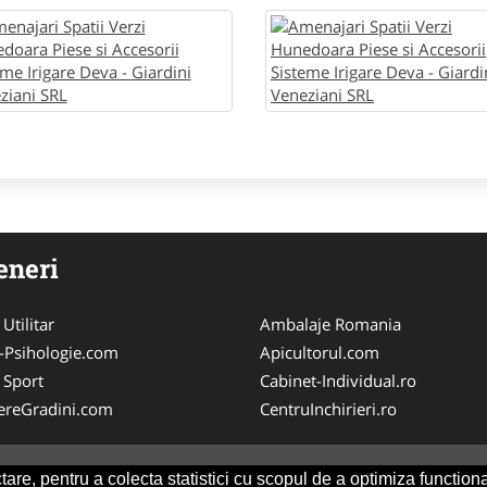
eneri
 Utilitar
Ambalaje Romania
-Psihologie.com
Apicultorul.com
 Sport
Cabinet-Individual.ro
nereGradini.com
CentruInchirieri.ro
are, pentru a colecta statistici cu scopul de a optimiza functiona
Consult
-
ANPC
SOL