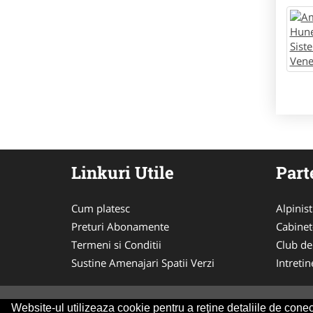
Linkuri Utile
Part
Cum platesc
Alpinist
Preturi Abonamente
Cabinet
Termeni si Conditii
Club de
Sustine Amenajari Spatii Verzi
Intreti
Website-ul utilizeaza cookie pentru a reţine detaliile de conect
© 2014-2026 Powered by
VilonMedia
&
Tokaido 