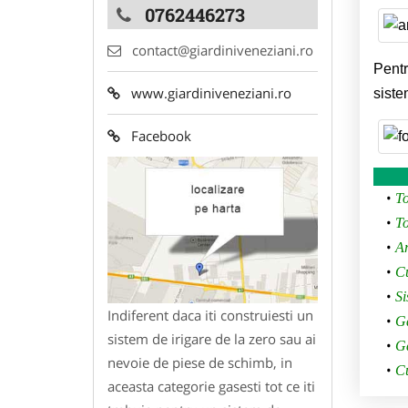
0762446273
contact@giardiniveneziani.ro
Pentr
www.giardiniveneziani.ro
siste
Facebook
To
To
Ar
Cu
Si
Indiferent daca iti construiesti un
G
sistem de irigare de la zero sau ai
G
nevoie de piese de schimb, in
Cu
aceasta categorie gasesti tot ce iti