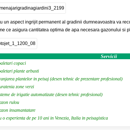
u un aspect ingrijit permanent al gradinii dumneavoastra va re
me ce asigura cantitatea optima de apa necesara gazonului si 
Servicii
aletari copaci
aletari plante arbusti
anjarea plantelor in peisaj (desen tehnic de prezentare profesional)
ratenia zone verzi
steme de irigatie automatizate (desen tehnic profesional)
azon rulou
azon insamantatare
 o experienta de pe 10 ani in Venezia, Italia in peisagistica