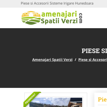
Piese si Accesorii Sisteme Irigare Hunedoara
PIESE S
Amenajari Spatii Verzi
/
Piese si Accesor
PROMOVAT
Pie