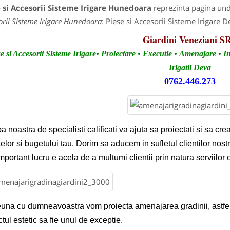
 si Accesorii Sisteme Irigare Hunedoara
reprezinta pagina unde
orii Sisteme Irigare Hunedoara
: Piese si Accesorii Sisteme Irigare D
Giardini Veneziani S
e si Accesorii Sisteme Irigare•
Proiectare • Executie • Amenajare • Int
Irigatii Deva
0762.446.273
a noastra de specialisti calificati va ajuta sa proiectati si sa crea
telor si bugetului tau. Dorim sa aducem in sufletul clientilor nostri
mportant lucru e acela de a multumi clientii prin natura serviilor o
una cu dumneavoastra vom proiecta amenajarea gradinii, astfel i
tul estetic sa fie unul de exceptie.