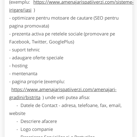
(exemplu:
https://www.amenajarispatiiverzi.com/sisteme-
irigare/iasi
)
- optimizare pentru motoare de cautare (SEO pentru
pagina promovata)
- prezenta activa pe retelele sociale (promovare pe
Facebook, Twitter, GooglePlus)
- suport tehnic
- adaugare oferte speciale
- hosting
- mentenanta
- pagina proprie (exemplu:
https://www.amenajarispatiiverzi.com/amenajari-
gradini/bistrita
) unde veti putea afisa:
- Datele de Contact - adresa, telefoane, fax, email,
website
- Descriere afacere
- Logo companie
- Descrierea Serviciilor si a Preturilor