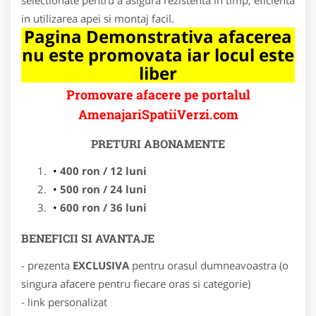
in utilizarea apei si montaj facil.
Pagina Demonstrativa afacerea
nu este promovata iar locul este
liber
Promovare afacere pe portalul
AmenajariSpatiiVerzi.com
PRETURI ABONAMENTE
400 ron / 12 luni
500 ron / 24 luni
600 ron / 36 luni
BENEFICII SI AVANTAJE
- prezenta
EXCLUSIVA
pentru orasul dumneavoastra (o
singura afacere pentru fiecare oras si categorie)
- link personalizat