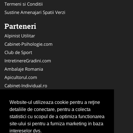
Termeni si Conditii
Sustine Amenajari Spatii Verzi
Parteneri
Alpinist Utilitar
Cabinet-Psihologie.com
Club de Sport
IntretinereGradini.com
Ambalaje Romania
Apicultorul.com
Cabinet-Individual.ro
CentruInchirieri.ro
FirmaDeratizare.ro
Website-ul utilizeaza cookie pentru a reţine
detaliile de conectare, pentru a colecta
InstructorScoalaAuto.ro
statistici cu scopul de a optimiza functionarea
SalonFrizerieCanina.com
site-ului si pentru a furniza marketing in baza
Scoala-Auto.com.ro
intereselor dvs.