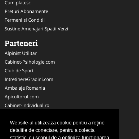
Cum platesc
Preturi Abonamente
Termeni si Conditii
Sustine Amenajari Spatii Verzi
Parteneri
Alpinist Utilitar
Cabinet-Psihologie.com
Club de Sport
IntretinereGradini.com
Ambalaje Romania
Apicultorul.com
Cabinet-Individual.ro
CentruInchirieri.ro
FirmaDeratizare.ro
Website-ul utilizeaza cookie pentru a reţine
detaliile de conectare, pentru a colecta
InstructorScoalaAuto.ro
statistici cu scopul de a optimiza functionarea