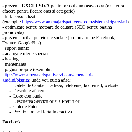
- prezenta
EXCLUSIVA
pentru orasul dumneavoastra (o singura
afacere pentru fiecare oras si categorie)
- link personalizat
(exemplu:
https://www.amenajarispatiiverzi.com/sisteme-irigare/iasi
)
- optimizare pentru motoare de cautare (SEO pentru pagina
promovata)
- prezenta activa pe retelele sociale (promovare pe Facebook,
Twitter, GooglePlus)
- suport tehnic
- adaugare oferte speciale
- hosting
- mentenanta
- pagina proprie (exemplu:
https://www.amenajarispatiiverzi.com/amenajari-
gradini/bistrita
) unde veti putea afisa:
- Datele de Contact - adresa, telefoane, fax, email, website
- Descriere afacere
- Logo companie
- Descrierea Serviciilor si a Preturilor
- Galerie Foto
- Pozitionare pe Harta Interactiva
Facebook