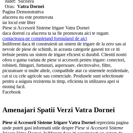
Judet:
Suceava
Oras:
Vatra Dornei
Pagina Demonstrativa
afacerea nu este promovata
iar locul este liber
Piese si Accesorii Sisteme Irigare Vatra Dornei
daca doresti ca afacerea ta sa fie promovata aici te rugam
contacteaza-ne completand formularul de aici
Indiferent daca iti construiesti un sistem de irigare de la zero sau ai
nevoie de piese de schimb, in aceasta categorie gasesti tot ce iti
trebuie pentru un sistem de irigare eficient si durabil. Clientii nostri
ofera o gama variata de piese si accesorii pentru irigare: conectori,
robineti, fitinguri, furtunuri, aspersoare, electrovalve, filtre,
picuratoare si multe altele, compatibile atat cu sistemele rezidentiale,
cat si cu cele agricole sau comerciale. Produsele sunt selectionate
pentru a asigura rezistenta in timp, eficienta in utilizarea apei si
montaj facil.
Facebook
Amenajari Spatii Verzi Vatra Dornei
Piese si Accesorii Sisteme Irigare Vatra Dornei
reprezinta pagina
unde puteti gasi informatii utile despre
Piese si Accesorii Sisteme