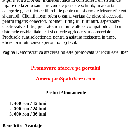
Irigare Vatra Dornei
. Indiferent daca iti construiesti un sistem de
irigare de la zero sau ai nevoie de piese de schimb, in aceasta
categorie gasesti tot ce iti trebuie pentru un sistem de irigare eficient
si durabil. Clientii nostri ofera o gama variata de piese si accesorii
pentru irigare: conectori, robineti, fitinguri, furtunuri, aspersoare,
electrovalve, filtre, picuratoare si multe altele, compatibile atat cu
sistemele rezidentiale, cat si cu cele agricole sau comerciale.
Produsele sunt selectionate pentru a asigura rezistenta in timp,
eficienta in utilizarea apei si montaj facil.
Pagina Demonstrativa afacerea nu este promovata iar locul este liber
Promovare afacere pe portalul
AmenajariSpatiiVerzi.com
Preturi Abonamente
400 ron / 12 luni
500 ron / 24 luni
600 ron / 36 luni
Beneficii si Avantaje