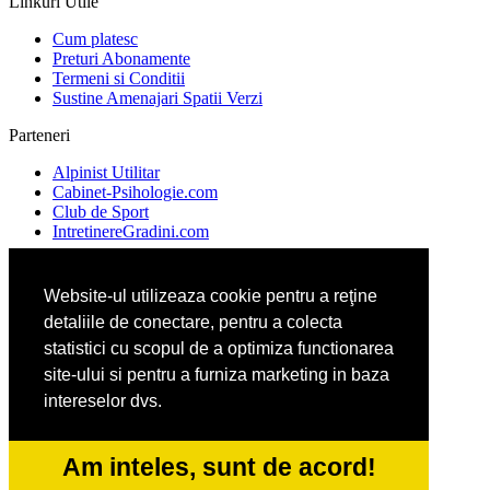
Linkuri Utile
Cum platesc
Preturi Abonamente
Termeni si Conditii
Sustine Amenajari Spatii Verzi
Parteneri
Alpinist Utilitar
Cabinet-Psihologie.com
Club de Sport
IntretinereGradini.com
Website-ul utilizeaza cookie pentru a reţine
Ambalaje Romania
detaliile de conectare, pentru a colecta
Apicultorul.com
Cabinet-Individual.ro
statistici cu scopul de a optimiza functionarea
CentruInchirieri.ro
site-ului si pentru a furniza marketing in baza
intereselor dvs.
FirmaDeratizare.ro
InstructorScoalaAuto.ro
Am inteles, sunt de acord!
SalonFrizerieCanina.com