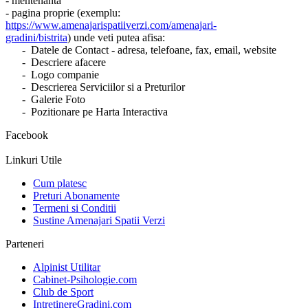
- mentenanta
- pagina proprie (exemplu:
https://www.amenajarispatiiverzi.com/amenajari-
gradini/bistrita
) unde veti putea afisa:
- Datele de Contact - adresa, telefoane, fax, email, website
- Descriere afacere
- Logo companie
- Descrierea Serviciilor si a Preturilor
- Galerie Foto
- Pozitionare pe Harta Interactiva
Facebook
Linkuri Utile
Cum platesc
Preturi Abonamente
Termeni si Conditii
Sustine Amenajari Spatii Verzi
Parteneri
Alpinist Utilitar
Cabinet-Psihologie.com
Club de Sport
IntretinereGradini.com