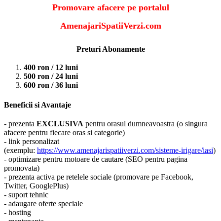
Promovare afacere pe portalul
AmenajariSpatiiVerzi.com
Preturi Abonamente
400 ron / 12 luni
500 ron / 24 luni
600 ron / 36 luni
Beneficii si Avantaje
- prezenta
EXCLUSIVA
pentru orasul dumneavoastra (o singura
afacere pentru fiecare oras si categorie)
- link personalizat
(exemplu:
https://www.amenajarispatiiverzi.com/sisteme-irigare/iasi
)
- optimizare pentru motoare de cautare (SEO pentru pagina
promovata)
- prezenta activa pe retelele sociale (promovare pe Facebook,
Twitter, GooglePlus)
- suport tehnic
- adaugare oferte speciale
- hosting