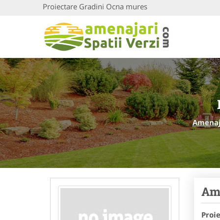
Proiectare Gradini Ocna mures
Amenaja
Ame
Proi