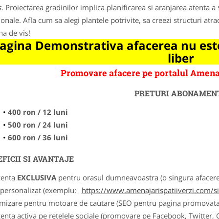
s
. Proiectarea gradinilor implica planificarea si aranjarea atenta a
ionale. Afla cum sa alegi plantele potrivite, sa creezi structuri atr
na de vis!
agina Demonstrativa afacerea nu este
liber
Promovare afacere pe portalul Amena
PRETURI ABONAMEN
400 ron / 12 luni
500 ron / 24 luni
600 ron / 36 luni
FICII SI AVANTAJE
zenta
EXCLUSIVA
pentru orasul dumneavoastra (o singura afacere p
k personalizat (exemplu:
https://www.amenajarispatiiverzi.com/sis
imizare pentru motoare de cautare (SEO pentru pagina promovata
zenta activa pe retelele sociale (promovare pe Facebook, Twitter,