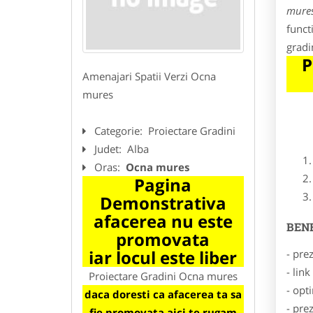
mure
funct
gradi
P
Amenajari Spatii Verzi Ocna
mures
Categorie:
Proiectare Gradini
Judet:
Alba
Oras:
Ocna mures
Pagina
Demonstrativa
afacerea nu este
BENE
promovata
iar locul este liber
- pre
- lin
Proiectare Gradini Ocna mures
- opt
daca doresti ca afacerea ta sa
- pre
fie promovata aici te rugam