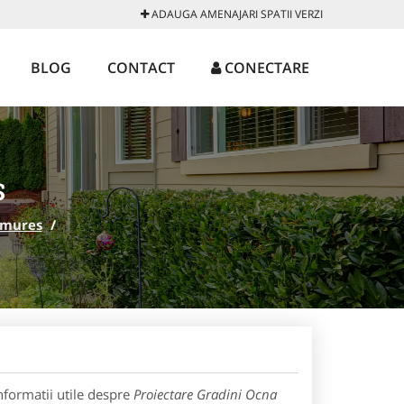
ADAUGA AMENAJARI SPATII VERZI
BLOG
CONTACT
CONECTARE
S
 mures
/
nformatii utile despre
Proiectare Gradini Ocna