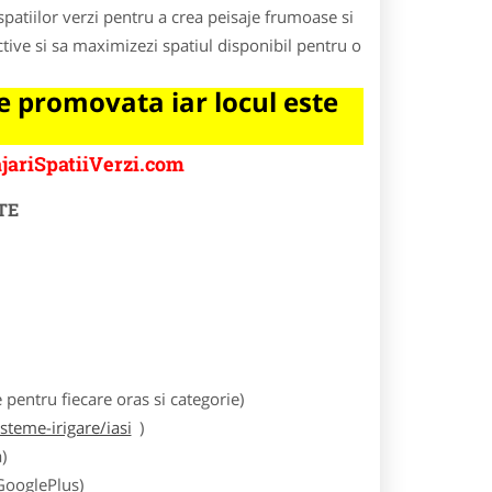
 spatiilor verzi pentru a crea peisaje frumoase si
active si sa maximizezi spatiul disponibil pentru o
 promovata iar locul este
jariSpatiiVerzi.com
TE
entru fiecare oras si categorie)
teme-irigare/iasi
)
)
 GooglePlus)