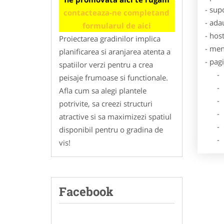
- sup
contacteaza-ne completand
- ada
formularul de aici
- hos
Proiectarea gradinilor implica
- men
planificarea si aranjarea atenta a
- pag
spatiilor verzi pentru a crea
- Dat
peisaje frumoase si functionale.
- De
Afla cum sa alegi plantele
- Lo
potrivite, sa creezi structuri
- Des
atractive si sa maximizezi spatiul
- Ga
disponibil pentru o gradina de
- Poz
vis!
Facebook