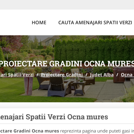
HOME
CAUTA AMENAJARI SPATII VERZI
PROIECTARE GRADINI OCNA MURE
ri Spatii Verzi
/
Proiectare Gradini
/
Judet Alba
/
Ocna
najari Spatii Verzi Ocna mures
ectare Gradini Ocna mures
reprezinta pagina unde puteti gasi i