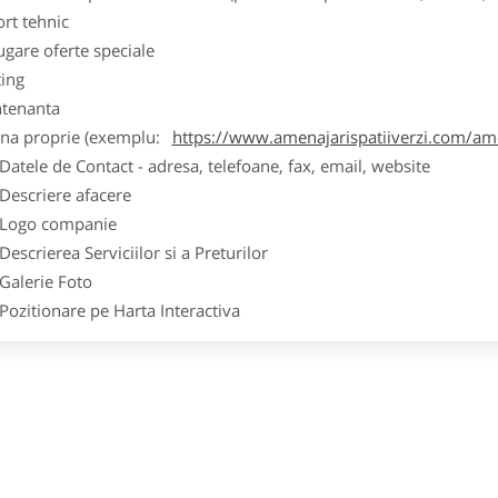
ort tehnic
ugare oferte speciale
ting
tenanta
ina proprie (exemplu:
https://www.amenajarispatiiverzi.com/amen
ele de Contact - adresa, telefoane, fax, email, website
scriere afacere
go companie
crierea Serviciilor si a Preturilor
lerie Foto
itionare pe Harta Interactiva