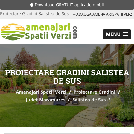
Download GRATUIT aplicatie mobil
Proiectare Gradini Salistea de Sus
ADAUGA AMENAJARI SPATII VERZI
MENU
PROIECTARE GRADINI SALISTEA
DE SUS
Amenajari Spatii Verzi
/
Proiectare Gradini
/
Judet Maramures
/
Salistea de Sus
/