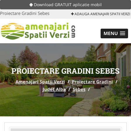
Download GRATUIT aplicatie mobil
Proiectare Gradini Sebes
ADAUGA AMENAJARI SPATII VERZI
MENU
PROIECTARE GRADINI SEBES
Amenajari Spatii Verzi
/
Proiectare Gradini
/
Judet Alba
/
Sebes
/