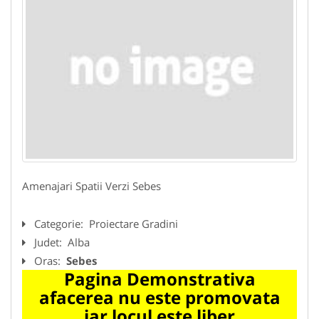
Amenajari Spatii Verzi Sebes
Categorie:
Proiectare Gradini
Judet:
Alba
Oras:
Sebes
Pagina Demonstrativa
afacerea nu este promovata
iar locul este liber