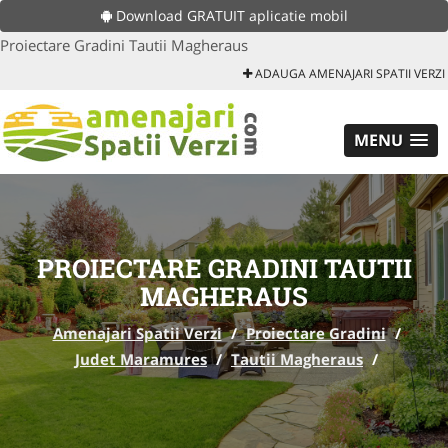
Download GRATUIT aplicatie mobil
Proiectare Gradini Tautii Magheraus
ADAUGA AMENAJARI SPATII VERZI
MENU
PROIECTARE GRADINI TAUTII
MAGHERAUS
Amenajari Spatii Verzi
/
Proiectare Gradini
/
Judet Maramures
/
Tautii Magheraus
/