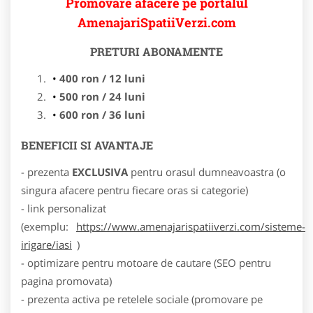
Promovare afacere pe portalul
AmenajariSpatiiVerzi.com
PRETURI ABONAMENTE
400 ron / 12 luni
500 ron / 24 luni
600 ron / 36 luni
BENEFICII SI AVANTAJE
- prezenta
EXCLUSIVA
pentru orasul dumneavoastra (o
singura afacere pentru fiecare oras si categorie)
- link personalizat
(exemplu:
https://www.amenajarispatiiverzi.com/sisteme-
irigare/iasi
)
- optimizare pentru motoare de cautare (SEO pentru
pagina promovata)
- prezenta activa pe retelele sociale (promovare pe