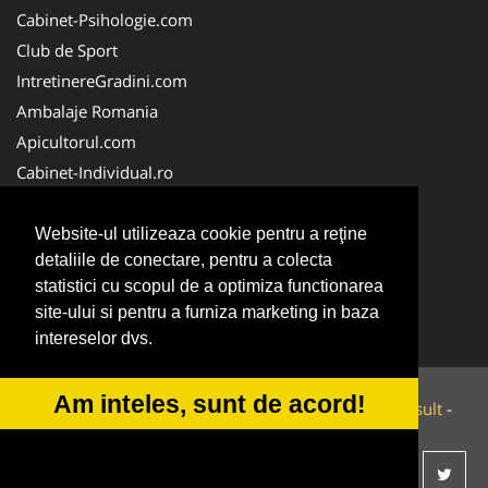
Cabinet-Psihologie.com
Club de Sport
IntretinereGradini.com
Ambalaje Romania
Apicultorul.com
Cabinet-Individual.ro
CentruInchirieri.ro
FirmaDeratizare.ro
Website-ul utilizeaza cookie pentru a reţine
detaliile de conectare, pentru a colecta
InstructorScoalaAuto.ro
statistici cu scopul de a optimiza functionarea
SalonFrizerieCanina.com
site-ului si pentru a furniza marketing in baza
Scoala-Auto.com.ro
intereselor dvs.
Am inteles, sunt de acord!
© 2014-2026 Powered by
VilonMedia
&
Tokaido Consult
-
ANPC
SOL