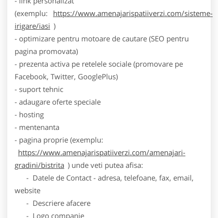
- link personalizat
(exemplu:
https://www.amenajarispatiiverzi.com/sisteme-
irigare/iasi
)
- optimizare pentru motoare de cautare (SEO pentru
pagina promovata)
- prezenta activa pe retelele sociale (promovare pe
Facebook, Twitter, GooglePlus)
- suport tehnic
- adaugare oferte speciale
- hosting
- mentenanta
- pagina proprie (exemplu:
https://www.amenajarispatiiverzi.com/amenajari-
gradini/bistrita
) unde veti putea afisa:
- Datele de Contact - adresa, telefoane, fax, email,
website
- Descriere afacere
- Logo companie