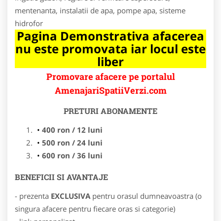
mentenanta, instalatii de apa, pompe apa, sisteme
hidrofor
Pagina Demonstrativa afacerea
nu este promovata iar locul este
liber
Promovare afacere pe portalul
AmenajariSpatiiVerzi.com
PRETURI ABONAMENTE
400 ron / 12 luni
500 ron / 24 luni
600 ron / 36 luni
BENEFICII SI AVANTAJE
- prezenta
EXCLUSIVA
pentru orasul dumneavoastra (o
singura afacere pentru fiecare oras si categorie)