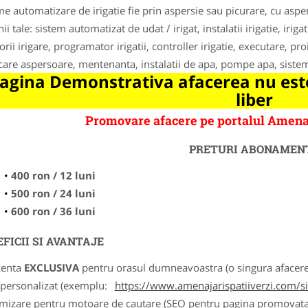
me automatizare de irigatie fie prin aspersie sau picurare, cu aspe
ii tale: sistem automatizat de udat / irigat, instalatii irigatie, irig
rii irigare, programator irigatii, controller irigatie, executare, pro
icare aspersoare, mentenanta, instalatii de apa, pompe apa, siste
agina Demonstrativa afacerea nu este
liber
Promovare afacere pe portalul Amena
PRETURI ABONAMEN
400 ron / 12 luni
500 ron / 24 luni
600 ron / 36 luni
FICII SI AVANTAJE
zenta
EXCLUSIVA
pentru orasul dumneavoastra (o singura afacere p
k personalizat (exemplu:
https://www.amenajarispatiiverzi.com/sis
imizare pentru motoare de cautare (SEO pentru pagina promovata