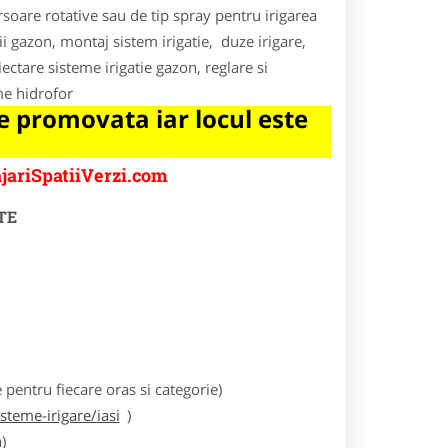
rsoare rotative sau de tip spray pentru irigarea
atii gazon, montaj sistem irigatie, duze irigare,
iectare sisteme irigatie gazon, reglare si
me hidrofor
 promovata iar locul este
jariSpatiiVerzi.com
TE
entru fiecare oras si categorie)
teme-irigare/iasi
)
)