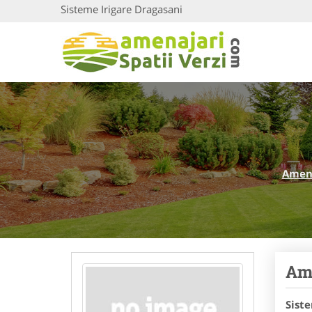
Sisteme Irigare Dragasani
Amena
Ame
Sist