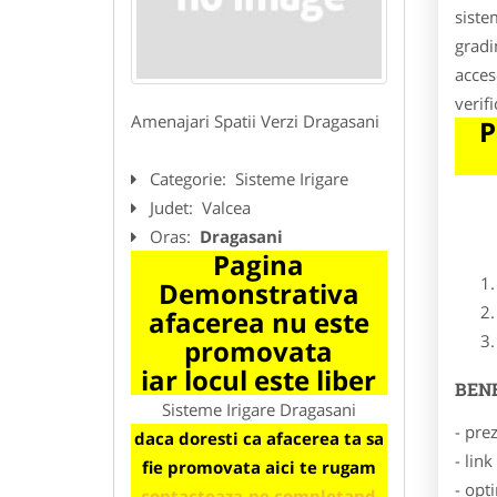
siste
gradin
acceso
verif
Amenajari Spatii Verzi Dragasani
P
Categorie:
Sisteme Irigare
Judet:
Valcea
Oras:
Dragasani
Pagina
Demonstrativa
afacerea nu este
promovata
iar locul este liber
BENE
Sisteme Irigare Dragasani
- pre
daca doresti ca afacerea ta sa
- lin
fie promovata aici te rugam
- opt
contacteaza-ne completand