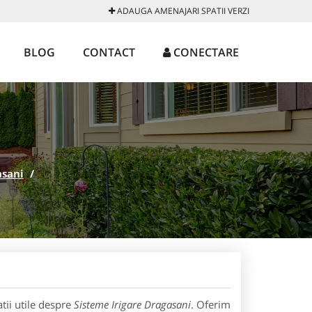
ADAUGA AMENAJARI SPATII VERZI
BLOG
CONTACT
CONECTARE
asani
/
tii utile despre
Sisteme Irigare Dragasani
. Oferim