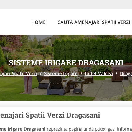
HOME
CAUTA AMENAJARI SPATII VERZI
SISTEME IRIGARE DRAGASANI
jari Spatii Verzi
/
Sisteme Irigare
/
Judet Valcea
/
Drag
najari Spatii Verzi Dragasani
eme Irigare Dragasani
reprezinta pagina unde puteti gasi informa