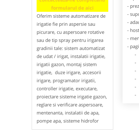
- pre
formularul de aici
- sup
Oferim sisteme automatizare de
- ada
irigatie fie prin aspersie sau
- hos
picurare, cu aspersoare rotative
- men
sau de tip spray pentru irigarea
- pag
gradinii tale: sistem automatizat
- Dat
de udat / irigat, instalatii irigatie,
- De
irigatii gazon, montaj sistem
- Lo
irigatie, duze irigare, accesorii
- Des
irigare, programator irigatii,
- Ga
controller irigatie, executare,
- Poz
proiectare sisteme irigatie gazon,
reglare si verificare aspersoare,
mentenanta, instalatii de apa,
pompe apa, sisteme hidrofor