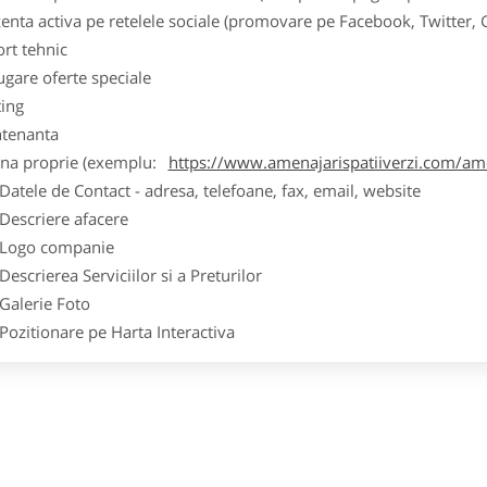
zenta activa pe retelele sociale (promovare pe Facebook, Twitter,
ort tehnic
ugare oferte speciale
ting
tenanta
ina proprie (exemplu:
https://www.amenajarispatiiverzi.com/amen
ele de Contact - adresa, telefoane, fax, email, website
scriere afacere
go companie
crierea Serviciilor si a Preturilor
lerie Foto
itionare pe Harta Interactiva