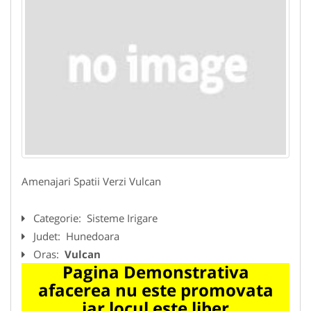
Amenajari Spatii Verzi Vulcan
Categorie:
Sisteme Irigare
Judet:
Hunedoara
Oras:
Vulcan
Pagina Demonstrativa
afacerea nu este promovata
iar locul este liber