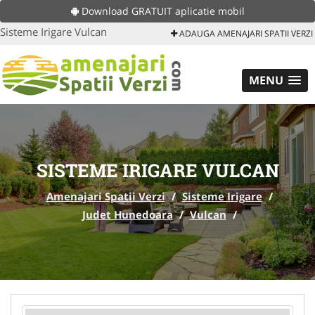
Download GRATUIT aplicatie mobil
Sisteme Irigare Vulcan
ADAUGA AMENAJARI SPATII VERZI
MENU
SISTEME IRIGARE VULCAN
Amenajari Spatii Verzi
/
Sisteme Irigare
/
Judet Hunedoara
/
Vulcan
/