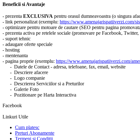
Beneficii si Avantaje
- prezenta
EXCLUSIVA
pentru orasul dumneavoastra (o singura aface
- link personalizat (exemplu:
https://www.amenajarispatiiverzi.com/sist
- optimizare pentru motoare de cautare (SEO pentru pagina promovat
- prezenta activa pe retelele sociale (promovare pe Facebook, Twitter
- suport tehnic
- adaugare oferte speciale
- hosting
- mentenanta
- pagina proprie (exemplu:
https://www.amenajarispatiiverzi.com/amena
- Datele de Contact - adresa, telefoane, fax, email, website
- Descriere afacere
- Logo companie
- Descrierea Serviciilor si a Preturilor
- Galerie Foto
- Pozitionare pe Harta Interactiva
Facebook
Linkuri Utile
Cum platesc
Preturi Abonamente
Termeni si Conditii