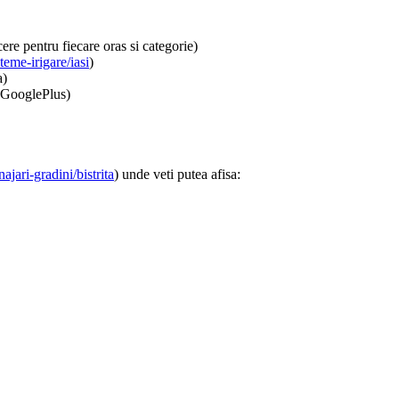
re pentru fiecare oras si categorie)
eme-irigare/iasi
)
a)
, GooglePlus)
jari-gradini/bistrita
) unde veti putea afisa: