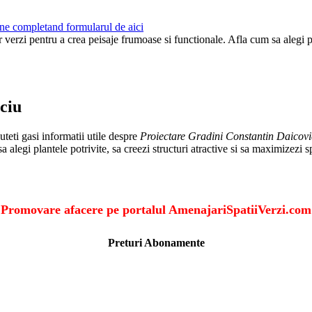
ne completand formularul de aici
r verzi pentru a crea peisaje frumoase si functionale. Afla cum sa alegi pl
ciu
teti gasi informatii utile despre
Proiectare Gradini Constantin Daicovi
a alegi plantele potrivite, sa creezi structuri atractive si sa maximizezi s
Promovare afacere pe portalul AmenajariSpatiiVerzi.com
Preturi Abonamente